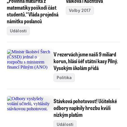
„Povinná maturita z
Válková i Kuchtová
matematiky poškodí část
Volby 2017
studentů.“ Vláda projedná
námitku poslanců
Události
V rezervách jsme našli 9 miliard
korun, hlásí šéf státní kasy Pilný.
Vysokým školám přidá
Politika
Stávková pohotovost! Učitelské
odbory naplnily hrozbu kvůli
nízkým platům
Události