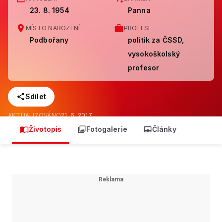
23. 8. 1954
Panna
MÍSTO NAROZENÍ
PROFESE
Podbořany
politik za ČSSD,
vysokoškolský
profesor
Sdílet
AKTUALIZOVÁNO
21. 6. 2017
Životopis
Fotogalerie
Články