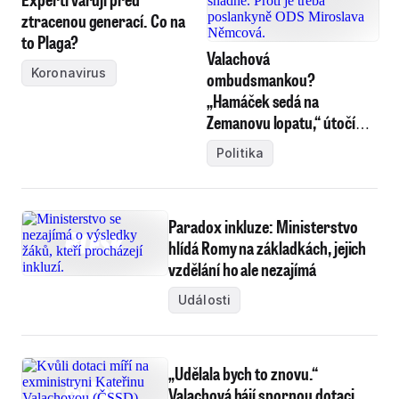
ztracenou generací. Co na
to Plaga?
Valachová
Koronavirus
ombudsmankou?
„Hamáček sedá na
Zemanovu lopatu,“ útočí
Němcová z ODS
Politika
Paradox inkluze: Ministerstvo
hlídá Romy na základkách, jejich
vzdělání ho ale nezajímá
Události
„Udělala bych to znovu.“
Valachová hájí spornou dotaci