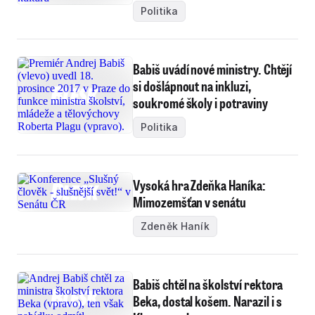
Politika
Babiš uvádí nové ministry. Chtějí
si došlápnout na inkluzi,
soukromé školy i potraviny
Politika
Vysoká hra Zdeňka Haníka:
Mimozemšťan v senátu
Zdeněk Haník
Babiš chtěl na školství rektora
Beka, dostal košem. Narazil i s