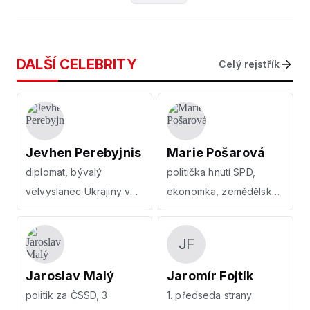
DALŠÍ CELEBRITY
Celý rejstřík
Jevhen Perebyjnis
Marie Pošarová
diplomat, bývalý
politička hnutí SPD,
velvyslanec Ukrajiny v
ekonomka, zemědělská
České republice
expertka
JF
Jaroslav Malý
Jaromír Fojtík
politik za ČSSD, 3.
1. předseda strany