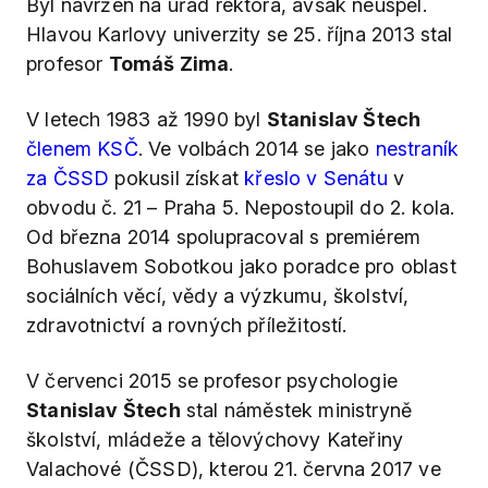
Byl navržen na úřad rektora, avšak neuspěl.
Hlavou Karlovy univerzity se 25. října 2013 stal
profesor
Tomáš Zima
.
V letech 1983 až 1990 byl
Stanislav Štech
členem KSČ
. Ve volbách 2014 se jako
nestraník
za ČSSD
pokusil získat
křeslo v Senátu
v
obvodu č. 21 – Praha 5. Nepostoupil do 2. kola.
Od března 2014 spolupracoval s premiérem
Bohuslavem Sobotkou jako poradce pro oblast
sociálních věcí, vědy a výzkumu, školství,
zdravotnictví a rovných příležitostí.
V červenci 2015 se profesor psychologie
Stanislav Štech
stal náměstek ministryně
školství, mládeže a tělovýchovy Kateřiny
Valachové (ČSSD), kterou 21. června 2017 ve