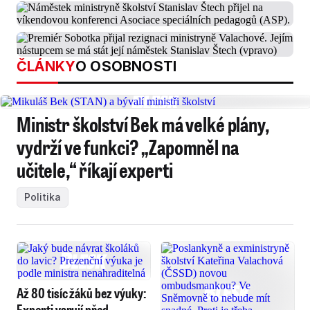
ČLÁNKY
O OSOBNOSTI
Ministr školství Bek má velké plány,
vydrží ve funkci? „Zapomněl na
učitele,“ říkají experti
Politika
Až 80 tisíc žáků bez výuky:
Experti varují před