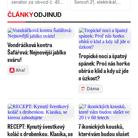
senátor za obvod č. 45 -
Senioři 21, elektrikář,
Hradec Králové
podnikatel
ČLÁNKY
ODJINUD
Vondráčková kontra
Šafářová: Nejnovější jablko
Tropické noci a špatný
sváru!
spánek: Proč nás horko
obírá o klid a kdy už jde
Aha!
o úzkost?
Dáma
RECEPT: Kynutý švestkový
7 ikonických kousků,
koláč s drobenkou. Klasika, se
které vám budou slušet