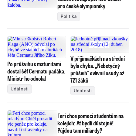
pro české olympioniky
Politika
V přijímačkách na střední
Po průšvihu s maturitami
byla chyba. „Nebetyčný
dostal šéf Cermatu padáka.
průšvih“ ovlivnil osudy až
Ministr ho odvolal
721 žáků
Události
Události
Feri chce pomoci studentům na
kolejích: Ať bydlí důstojně!
Půjdou tam miliardy?