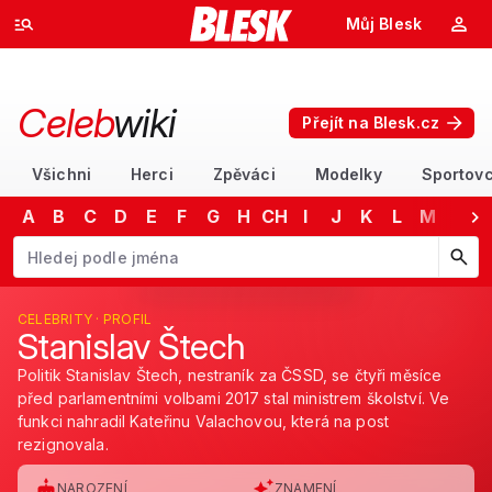
Můj Blesk
Celeb
wiki
Přejít na Blesk.cz
Všichni
Herci
Zpěváci
Modelky
Sportovc
A
B
C
D
E
F
G
H
CH
I
J
K
L
M
N
Začněte psát jméno. Šipkami dolů a nahoru procházejte návrhy, kláv
CELEBRITY · PROFIL
Stanislav Štech
Politik Stanislav Štech, nestraník za ČSSD, se čtyři měsíce
před parlamentními volbami 2017 stal ministrem školství. Ve
funkci nahradil Kateřinu Valachovou, která na post
rezignovala.
NAROZENÍ
ZNAMENÍ