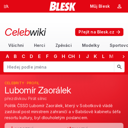
Můj Blesk
Celeb
wiki
Přejít na Blesk.cz
Všichni
Herci
Zpěváci
Modelky
Sportovc
A
B
C
D
E
F
G
H
CH
I
J
K
L
M
N
Začněte psát jméno. Šipkami dolů a nahoru procházejte návrhy, kláv
CELEBRITY · PROFIL
Lubomír Zaorálek
přezdívkou Pirát silnic
Politik ČSSD Lubomír Zaorálek, který v Sobotkově vládě
zastával post ministrem zahraničí a v Babišově kabinetu šéfa
resortu kultury, byl dlouholetým poslancem.