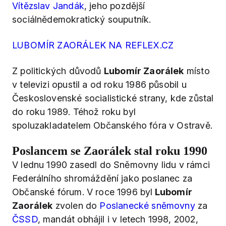
Vítězslav Jandák
, jeho pozdější
sociálnědemokratický souputník.
LUBOMÍR ZAORÁLEK NA REFLEX.CZ
Z politických důvodů
Lubomír Zaorálek
místo
v televizi opustil a od roku 1986 působil u
Československé socialistické strany, kde zůstal
do roku 1989. Téhož roku byl
spoluzakladatelem Občanského fóra v Ostravě.
Poslancem se Zaorálek stal roku 1990
V lednu 1990 zasedl do Sněmovny lidu v rámci
Federálního shromáždění jako poslanec za
Občanské fórum. V roce 1996 byl
Lubomír
Zaorálek
zvolen do
Poslanecké sněmovny
za
ČSSD
, mandát obhájil i v letech 1998, 2002,