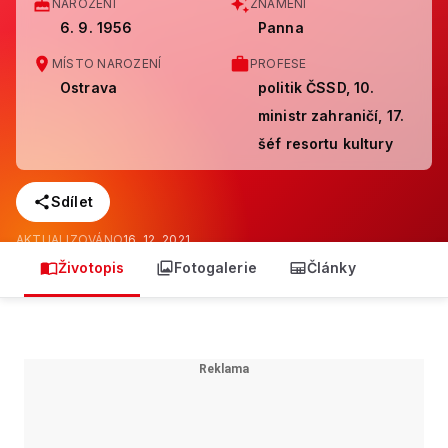
NAROZENÍ
ZNAMENÍ
6. 9. 1956
Panna
MÍSTO NAROZENÍ
PROFESE
Ostrava
politik ČSSD, 10.
ministr zahraničí, 17.
šéf resortu kultury
Sdílet
AKTUALIZOVÁNO
16. 12. 2021
Životopis
Fotogalerie
Články