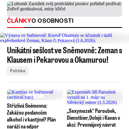
ČLÁNKY
O OSOBNOSTI
Unikátní sešlost ve Sněmovně: Zeman s
Klausem i Pekarovou a Okamurou!
Politika
Střízlivá Sněmovna:
„Sexymozek“ Paroubek,
Zakážou poslancům
Dienstbier, Dolejš i Kavan v
alkohol i v kantýně? Plán
akci: Prvomájový návrat
naráží na odpor