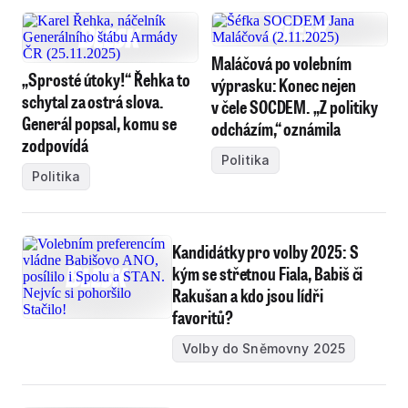
Maláčová po volebním
„Sprosté útoky!“ Řehka to
výprasku: Konec nejen
schytal za ostrá slova.
v čele SOCDEM. „Z politiky
Generál popsal, komu se
odcházím,“ oznámila
zodpovídá
Politika
Politika
Kandidátky pro volby 2025: S
kým se střetnou Fiala, Babiš či
Rakušan a kdo jsou lídři
favoritů?
Volby do Sněmovny 2025