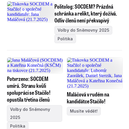
Politolog: SOCDEM? Prázdná
schránka a relikt, který dožívá.
Odliv členů není překvapivý
Volby do Sněmovny 2025
Politika
Potvrzeno: SOCDEM
umírá. Stranu kvůli
spolupráci se Stačilo!
Maláčová v rudém na
opustila třetina členů
kandidátce Stačilo!
Volby do Sněmovny
Musíte vědět!
2025
Politika