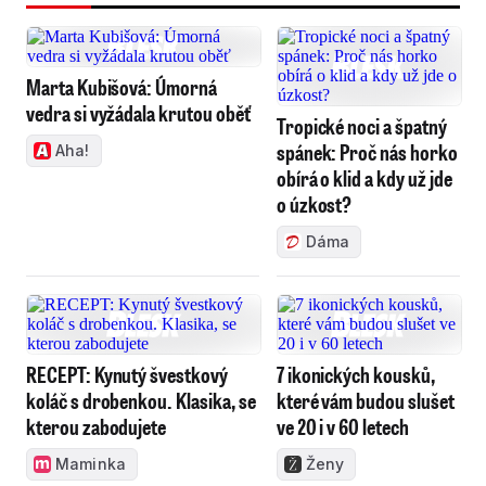
Marta Kubišová: Úmorná
vedra si vyžádala krutou oběť
Tropické noci a špatný
spánek: Proč nás horko
Aha!
obírá o klid a kdy už jde
o úzkost?
Dáma
RECEPT: Kynutý švestkový
7 ikonických kousků,
koláč s drobenkou. Klasika, se
které vám budou slušet
kterou zabodujete
ve 20 i v 60 letech
Maminka
Ženy