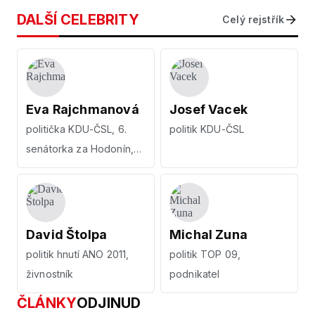
DALŠÍ CELEBRITY
Celý rejstřík
Eva Rajchmanová
Josef Vacek
politička KDU-ČSL, 6.
politik KDU-ČSL
senátorka za Hodonín,
ekonomka
David Štolpa
Michal Zuna
politik hnutí ANO 2011,
politik TOP 09,
živnostník
podnikatel
ČLÁNKY
ODJINUD