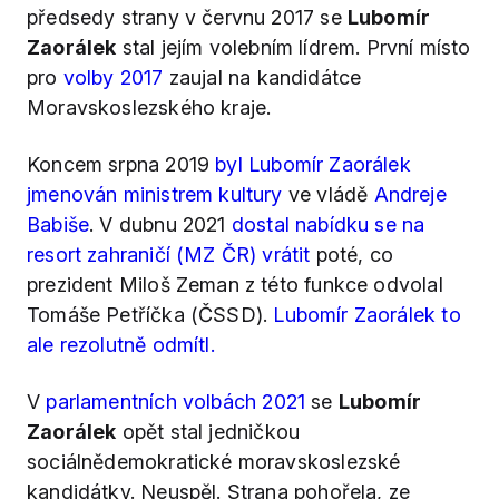
předsedy strany v červnu 2017 se
Lubomír
Zaorálek
stal jejím volebním lídrem. První místo
pro
volby 2017
zaujal na kandidátce
Moravskoslezského kraje.
Koncem srpna 2019
byl Lubomír Zaorálek
jmenován ministrem kultury
ve vládě
Andreje
Babiše
. V dubnu 2021
dostal nabídku se na
resort zahraničí (MZ ČR) vrátit
poté, co
prezident Miloš Zeman z této funkce odvolal
Tomáše Petříčka (ČSSD).
Lubomír Zaorálek to
ale rezolutně odmítl.
V
parlamentních volbách 2021
se
Lubomír
Zaorálek
opět stal jedničkou
sociálnědemokratické moravskoslezské
kandidátky. Neuspěl. Strana pohořela, ze