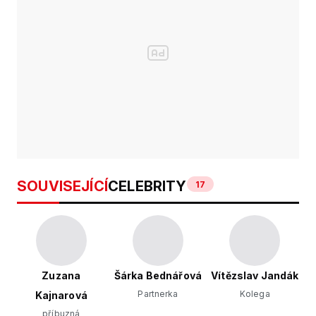
SOUVISEJÍCÍ
CELEBRITY
17
Zuzana
Šárka Bednářová
Vítězslav Jandák
Partnerka
Kolega
Kajnarová
příbuzná