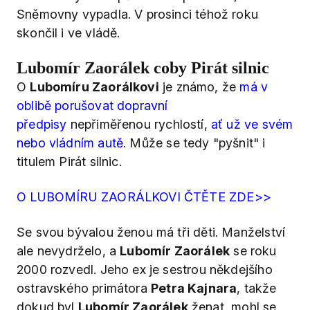
Sněmovny vypadla. V prosinci téhož roku
skončil i ve vládě.
Lubomír Zaorálek coby Pirát silnic
O
Lubomíru Zaorálkovi
je známo, že
má v
oblibě porušovat dopravní
předpisy
nepřiměřenou rychlostí,
ať už ve svém
nebo vládním autě
. Může se tedy "pyšnit" i
titulem Pirát silnic.
O LUBOMÍRU ZAORÁLKOVI ČTĚTE ZDE>>
Se svou bývalou ženou má tři děti. Manželství
ale nevydrželo, a
Lubomír Zaorálek
se roku
2000 rozvedl. Jeho ex je sestrou někdejšího
ostravského primátora
Petra Kajnara
, takže
dokud byl
Lubomír Zaorálek
ženat, mohl se