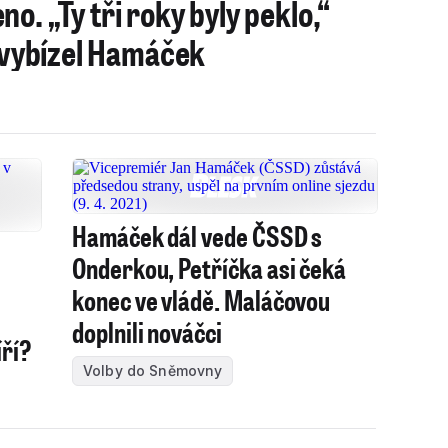
o. „Ty tři roky byly peklo,“
i vybízel Hamáček
Hamáček dál vede ČSSD s
Onderkou, Petříčka asi čeká
konec ve vládě. Maláčovou
u
doplnili nováčci
íří?
Volby do Sněmovny