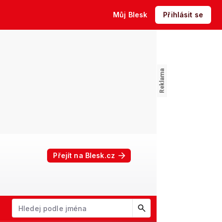
Můj Blesk
Přihlásit se
Přejít na Blesk.cz
W
X
Y
Z
Začněte psát jméno. Šipkami dolů a nahoru procházejte návrhy, kl