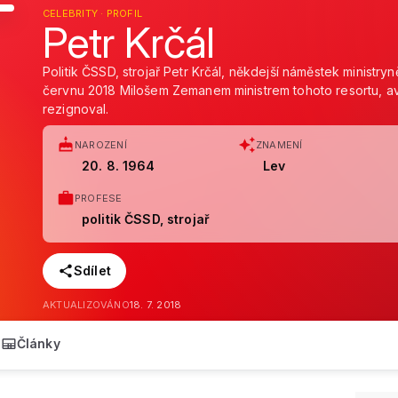
CELEBRITY · PROFIL
Petr Krčál
Politik ČSSD, strojař Petr Krčál, někdejší náměstek ministryn
červnu 2018 Milošem Zemanem ministrem tohoto resortu, av
rezignoval.
NAROZENÍ
ZNAMENÍ
20. 8. 1964
Lev
PROFESE
politik ČSSD, strojař
Sdílet
AKTUALIZOVÁNO
18. 7. 2018
Články