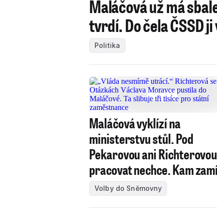
Maláčová už má sbalen
tvrdí. Do čela ČSSD j
Politika
Maláčová vyklízí na
ministerstvu stůl. Pod
Pekarovou ani Richterovo
pracovat nechce. Kam zam
Volby do Sněmovny