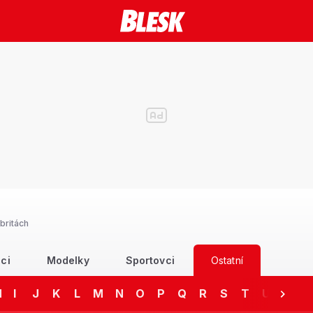
britách
ci
Modelky
Sportovci
Ostatní
H
I
J
K
L
M
N
O
P
Q
R
S
T
U
V