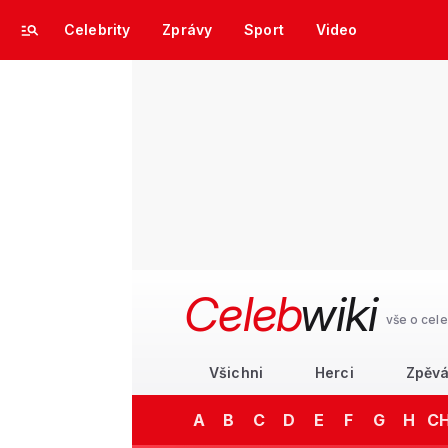
Celebrity
Zprávy
Sport
Video
Celeb
wiki
vše o cele
Všichni
Herci
Zpěvá
A
B
C
D
E
F
G
H
C