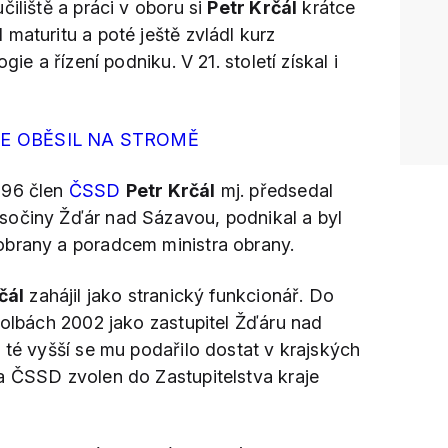
čiliště a práci v oboru si
Petr Krčál
krátce
 maturitu a poté ještě zvládl kurz
gie a řízení podniku. V 21. století získal i
SE OBĚSIL NA STROMĚ
996 člen
ČSSD
Petr Krčál
mj. předsedal
sočiny Žďár nad Sázavou, podnikal a byl
obrany a poradcem ministra obrany.
čál
zahájil jako stranický funkcionář. Do
volbách 2002 jako zastupitel Žďáru nad
 té vyšší se mu podařilo dostat v krajských
a ČSSD zvolen do Zastupitelstva kraje