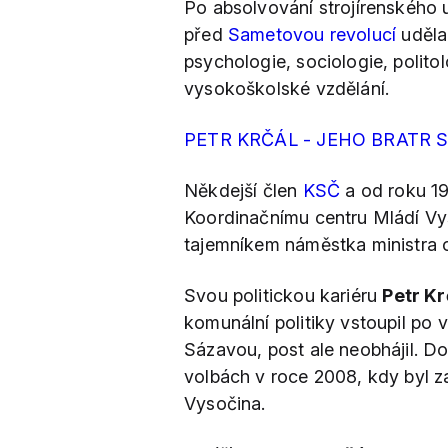
Po absolvování strojírenského u
před
Sametovou revolucí
udělal
psychologie, sociologie, politolo
vysokoškolské vzdělání.
PETR KRČÁL - JEHO BRATR 
Někdejší člen
KSČ
a od roku 1
Koordinačnímu centru Mládí Vy
tajemníkem náměstka ministra 
Svou politickou kariéru
Petr Kr
komunální politiky vstoupil po 
Sázavou, post ale neobhájil. Do
volbách v roce 2008, kdy byl z
Vysočina.