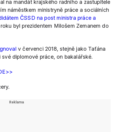
al na mandát krajského radního a zastupitele
ním náměstkem ministryně práce a sociálních
didátem ČSSD na post ministra práce a
ž roku byl prezidentem Milošem Zemanem do
ignoval
v červenci 2018, stejně jako Taťána
sti své diplomové práce, on bakalářské.
DE>>
ery.