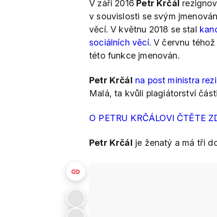
V září 2016
Petr Krčál
rezignov
v souvislosti se svým jmenová
věcí. V květnu 2018 se stal
kan
sociálních věcí
. V červnu tého
této funkce jmenován.
Petr Krčál
na post ministra rez
Malá, ta kvůli plagiátorství čá
O PETRU KRČÁLOVI ČTĚTE Z
Petr Krčál
je ženatý a má tři dc