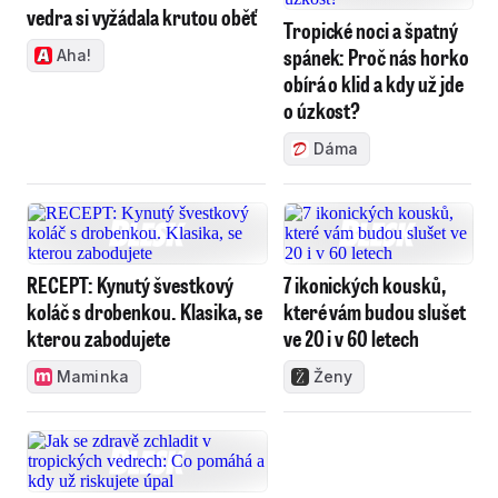
vedra si vyžádala krutou oběť
Tropické noci a špatný
spánek: Proč nás horko
Aha!
obírá o klid a kdy už jde
o úzkost?
Dáma
RECEPT: Kynutý švestkový
7 ikonických kousků,
koláč s drobenkou. Klasika, se
které vám budou slušet
kterou zabodujete
ve 20 i v 60 letech
Maminka
Ženy