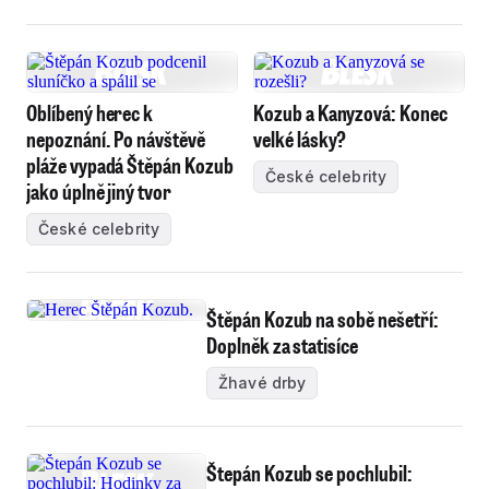
Oblíbený herec k
Kozub a Kanyzová: Konec
nepoznání. Po návštěvě
velké lásky?
pláže vypadá Štěpán Kozub
České celebrity
jako úplně jiný tvor
České celebrity
Štěpán Kozub na sobě nešetří:
Doplněk za statisíce
Žhavé drby
Štepán Kozub se pochlubil: