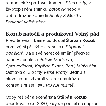
romantické sportovní komedii
Přes prsty,
v
životopisném snímku
Zátopek
nebo v
dobrodružné komedii
Shoky & Morthy:
Poslední velká akce
.
Kozub natočil a produkoval Volný pád
Před televizní kamerou dostal
Štěpán Kozub
první větší příležitost v seriálu
Případy 1.
oddělení
. Dále své herecké umění předvedl
např. v seriálech
Policie Modrava,
Spravedlnost, Kapitán Exner, Rédl, Místo činu
Ostrava
či
Zločiny Velké Prahy
. Jednu z
hlavních rolí ztvárnil v krátkometrážní
komediální sérii
sKORO NA mizině
.
Coby režisér a scenárista
Štěpán Kozub
debutoval roku 2020, kdy se podílel na napsání