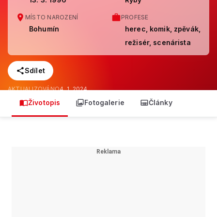
MÍSTO NAROZENÍ
PROFESE
Bohumín
herec, komik, zpěvák,
režisér, scenárista
Sdílet
AKTUALIZOVÁNO
4. 1. 2024
Životopis
Fotogalerie
Články