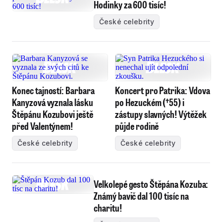
Hodinky za 600 tisíc!
České celebrity
Konec tajností: Barbara
Koncert pro Patrika: Vdova
Kanyzová vyznala lásku
po Hezuckém (†55) i
Štěpánu Kozubovi ještě
zástupy slavných! Výtěžek
před Valentýnem!
půjde rodině
České celebrity
České celebrity
Velkolepé gesto Štěpána Kozuba:
Známý bavič dal 100 tisíc na
charitu!