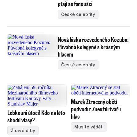
ptají se fanoušci
České celebrity
Nová láska rozvedeného Kozuba:
Půvabná kolegyně s krásným
hlasem
České celebrity
Marek Ztracený obětí
podvodu: Zneužili tvář i
Lebkouni útočí! Kdo na léto
hlas
shodil vlasy?
Musíte vědět!
Žhavé drby