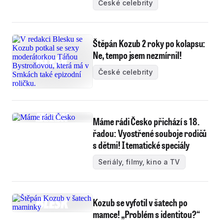
České celebrity
Štěpán Kozub 2 roky po kolapsu:
Ne, tempo jsem nezmírnil!
České celebrity
Máme rádi Česko přichází s 18.
řadou: Vyostřené souboje rodičů
s dětmi! I tematické speciály
Seriály, filmy, kino a TV
Kozub se vyfotil v šatech po
mamce! „Problém s identitou?“