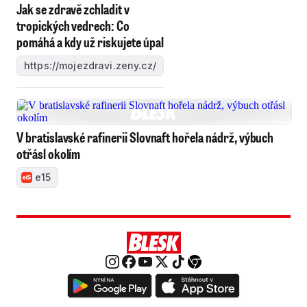
Jak se zdravě zchladit v
tropických vedrech: Co
pomáhá a kdy už riskujete úpal
https://mojezdravi.zeny.cz/
V bratislavské rafinerii Slovnaft hořela nádrž, výbuch
otřásl okolím
e15