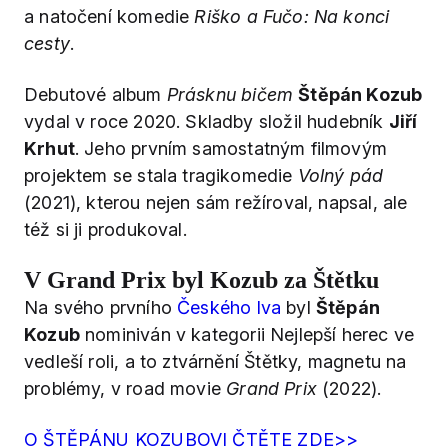
a natočení komedie
Riško a Fučo: Na konci
cesty
.
Debutové album
Prásknu bičem
Štěpán Kozub
vydal v roce 2020. Skladby složil hudebník
Jiří
Krhut
. Jeho prvním samostatným filmovým
projektem se stala tragikomedie
Volný pád
(2021), kterou nejen sám režíroval, napsal, ale
též si ji produkoval.
V Grand Prix byl Kozub za Štětku
Na svého prvního
Českého lva
byl
Štěpán
Kozub
nominiván v kategorii Nejlepší herec ve
vedleší roli, a to ztvárnění Štětky, magnetu na
problémy, v road movie
Grand Prix
(2022).
O ŠTĚPÁNU KOZUBOVI ČTĚTE ZDE>>