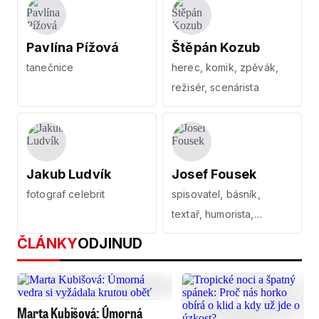
Pavlína Pížová
Štěpán Kozub
tanečnice
herec, komik, zpěvák,
režisér, scenárista
Jakub Ludvík
Josef Fousek
fotograf celebrit
spisovatel, básník,
textař, humorista,
písničkář, fotograf
ČLÁNKY
ODJINUD
Marta Kubišová: Úmorná