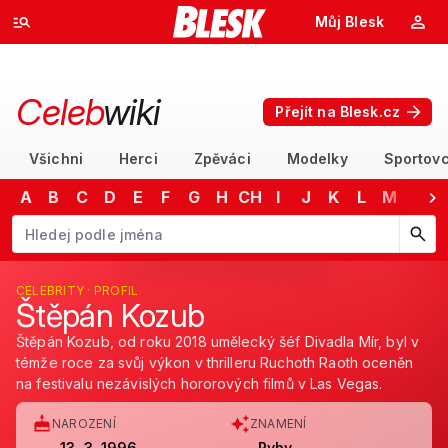
Můj Blesk
Celeb
wiki
Přejít na Blesk.cz
Všichni
Herci
Zpěváci
Modelky
Sportovc
A
B
C
D
E
F
G
H
CH
I
J
K
L
M
N
Začněte psát jméno. Šipkami dolů a nahoru procházejte návrhy, kláv
CELEBRITY · PROFIL
Štěpán Kozub
Štěpán Kozub, od roku 2018 umělecký šéf Divadla Mír, byl v
témže roce za svůj výkon v thrilleru Ruchoth Raoth oceněn
na festivalu nezávislých hororových filmů v Las Vegas.
NAROZENÍ
ZNAMENÍ
13. 3. 1996
Ryby