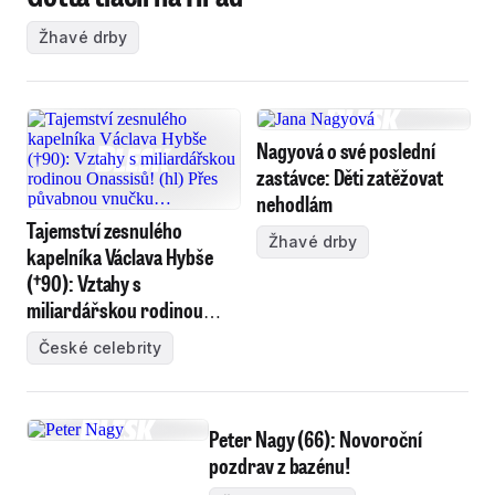
Žhavé drby
Nagyová o své poslední
zastávce: Děti zatěžovat
nehodlám
Tajemství zesnulého
Žhavé drby
kapelníka Václava Hybše
(†90): Vztahy s
miliardářskou rodinou
Onassisů! Přes půvabnou
České celebrity
vnučku…
Peter Nagy (66): Novoroční
pozdrav z bazénu!