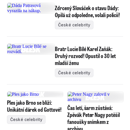
Zdrcený Slováček o stavu Dády:
Opilá už odpoledne, volali policii!
České celebrity
Bratr Lucie Bílé Karel Zaňák:
Druhý rozvod! Opustil o 30 let
mladší ženu
České celebrity
Ples jako Brno se blíží:
Čas letí, šarm zůstává:
Unikátní dárek od Gottové!
Zpěvák Peter Nagy potěšil
České celebrity
fanoušky snímkem z
archivu