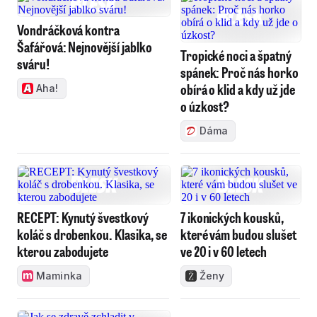
Vondráčková kontra
Šafářová: Nejnovější jablko
Tropické noci a špatný
sváru!
spánek: Proč nás horko
obírá o klid a kdy už jde
Aha!
o úzkost?
Dáma
RECEPT: Kynutý švestkový
7 ikonických kousků,
koláč s drobenkou. Klasika, se
které vám budou slušet
kterou zabodujete
ve 20 i v 60 letech
Maminka
Ženy