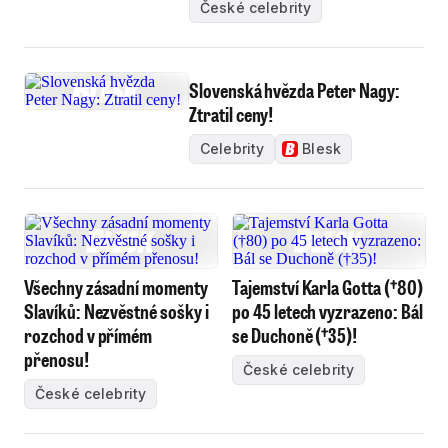
České celebrity
Slovenská hvězda Peter Nagy:
Ztratil ceny!
Celebrity
Blesk
Všechny zásadní momenty
Tajemství Karla Gotta (†80)
Slavíků: Nezvěstné sošky i
po 45 letech vyzrazeno: Bál
rozchod v přímém
se Duchoně (†35)!
přenosu!
České celebrity
České celebrity