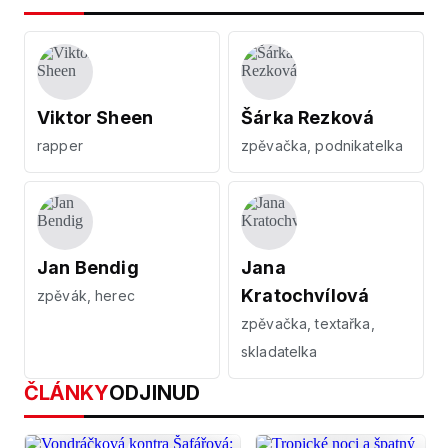
Viktor Sheen
Šárka Rezková
rapper
zpěvačka, podnikatelka
Jan Bendig
Jana
Kratochvílová
zpěvák, herec
zpěvačka, textařka,
skladatelka
ČLÁNKY
ODJINUD