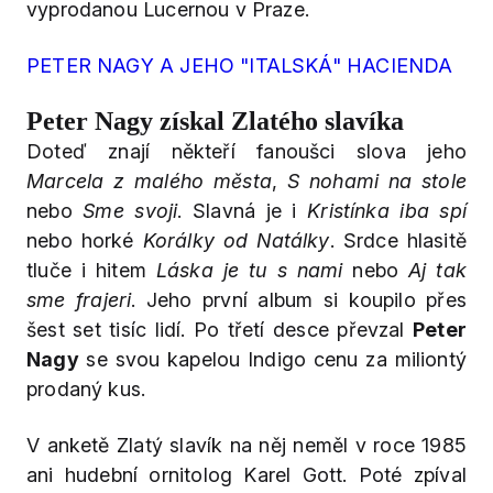
vyprodanou Lucernou v Praze.
PETER NAGY A JEHO "ITALSKÁ" HACIENDA
Peter Nagy získal Zlatého slavíka
Doteď znají někteří fanoušci slova jeho
Marcela z malého města
,
S nohami na stole
nebo
Sme svoji
. Slavná je i
Kristínka iba spí
nebo horké
Korálky od Natálky
. Srdce hlasitě
tluče i hitem
Láska je tu s nami
nebo
Aj tak
sme frajeri
. Jeho první album si koupilo přes
šest set tisíc lidí. Po třetí desce převzal
Peter
Nagy
se svou kapelou Indigo cenu za miliontý
prodaný kus.
V anketě Zlatý slavík na něj neměl v roce 1985
ani hudební ornitolog Karel Gott. Poté zpíval