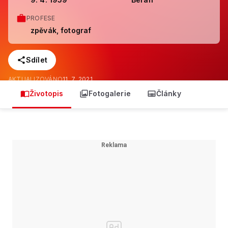
PROFESE
zpěvák, fotograf
Sdílet
AKTUALIZOVÁNO
11. 7. 2021
Životopis
Fotogalerie
Články