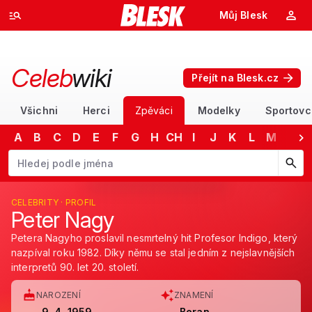
Můj Blesk
Celeb
wiki
Přejít na Blesk.cz
Všichni
Herci
Zpěváci
Modelky
Sportovc
A
B
C
D
E
F
G
H
CH
I
J
K
L
M
N
Začněte psát jméno. Šipkami dolů a nahoru procházejte návrhy, kláv
CELEBRITY · PROFIL
Peter Nagy
Petera Nagyho proslavil nesmrtelný hit Profesor Indigo, který
nazpíval roku 1982. Díky němu se stal jedním z nejslavnějších
interpretů 90. let 20. století.
NAROZENÍ
ZNAMENÍ
9. 4. 1959
Beran