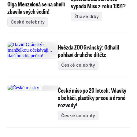
Olga Menzelová se na chvíli
vypadá Miss z roku 1991?
zbavila svých šedin!
Žhavé drby
České celebrity
Hvězda ZOO Gránský: Odhalil
pohlaví druhého dítěte
České celebrity
České miss po 20 letech: Vdavky
s boháči, plastiky prsou a drsné
rozvody!
České celebrity