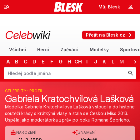
Můj Blesk
Celeb
wiki
Přejít na Blesk.cz
Všichni
Herci
Zpěváci
Modelky
Sportovc
A
B
C
D
E
F
G
H
CH
I
J
K
L
M
N
Začněte psát jméno. Šipkami dolů a nahoru procházejte návrhy, kláv
CELEBRITY · PROFIL
Gabriela Kratochvílová Lašková
Modelka Gabriela Kratochvílová Lašková vstoupila do historie
soutěží krásy s krátkými vlasy a stala se Českou Miss 2013.
Uspěla jako moderátorka zpráv po boku Romana Šebrleho.
NAROZENÍ
ZNAMENÍ
11. 2. 1990
Vodnář