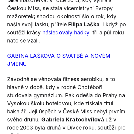
také mažoretka. V roce 2013, kdy vyhrála
Českou Miss, se stala vicemistryní Evropy
mažoretek; shodou okolností šlo o rok, kdy
našla svoji lásku, přítele
Filipa Laška
. I když po
soutěži krásy
následovaly hádky
, tři a půl roku
nato se vzali.
GÁBINA LAŠKOVÁ O SVATBĚ A NOVÉM
JMÉNU
Závodně se věnovala fitness aerobiku, a to
hlavně v době, kdy v rodné Chotěboři
studovala gymnázium. Pak odešla do Prahy na
Vysokou školu hotelovou, kde získala titul
bakalář. Její úspěch v České Miss nebyl prvním
svého druhu,
Gabriela Kratochvílová
už v
roce 2003 byla druhá v Dívce roku, soutěži pro