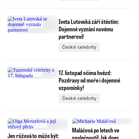
Iveta Lutovská září štěstím:
Dojemné vyznání novému
partnerovi!
České celebrity
17. listopad očima hvězd:
Pozdravy od moře i dojemné
vzpomínky!
České celebrity
Maláčová po letech ve
Jen růžová to může být:
společnosti! Jak dnes