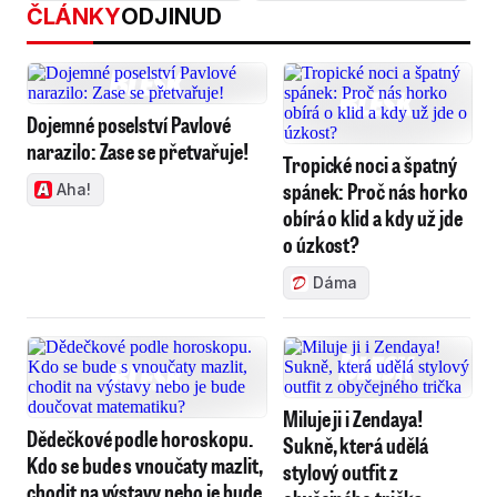
ČLÁNKY
ODJINUD
Dojemné poselství Pavlové
narazilo: Zase se přetvařuje!
Tropické noci a špatný
spánek: Proč nás horko
Aha!
obírá o klid a kdy už jde
o úzkost?
Dáma
Miluje ji i Zendaya!
Dědečkové podle horoskopu.
Sukně, která udělá
Kdo se bude s vnoučaty mazlit,
stylový outfit z
chodit na výstavy nebo je bude