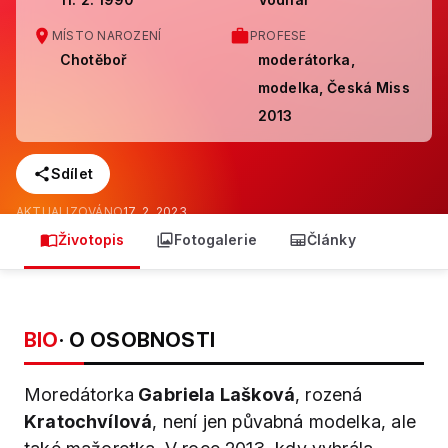
MÍSTO NAROZENÍ
PROFESE
Chotěboř
moderátorka,
modelka, Česká Miss
2013
Sdílet
AKTUALIZOVÁNO
17. 2. 2023
Životopis
Fotogalerie
Články
BIO
· O OSOBNOSTI
Moredátorka
Gabriela Lašková
, rozená
Kratochvílová
, není jen půvabná modelka, ale