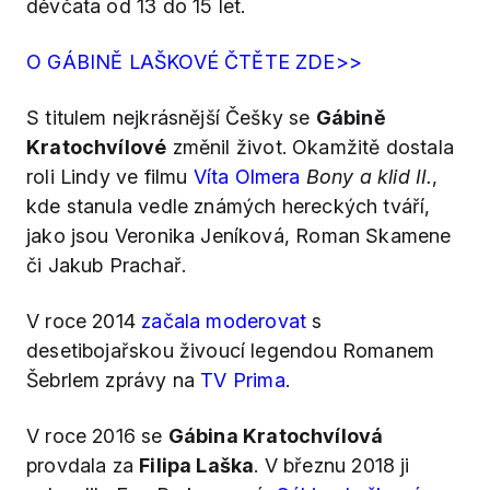
děvčata od 13 do 15 let.
O GÁBINĚ LAŠKOVÉ ČTĚTE ZDE>>
S titulem nejkrásnější Češky se
Gábině
Kratochvílové
změnil život. Okamžitě dostala
roli Lindy ve filmu
Víta Olmera
Bony a klid II.
,
kde stanula vedle známých hereckých tváří,
jako jsou Veronika Jeníková, Roman Skamene
či Jakub Prachař.
V roce 2014
začala moderovat
s
desetibojařskou živoucí legendou Romanem
Šebrlem zprávy na
TV Prima
.
V roce 2016 se
Gábina Kratochvílová
provdala za
Filipa Laška
. V březnu 2018 ji