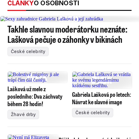
ČLÁNKY
O OSOBNOSTI
Takhle slavnou moderátorku neznáte:
Lašková pečuje o záhonky v bikinách
České celebrity
Lašková už mele z
Gabriela Lašková po letech:
posledního: Dva záchvaty
Návrat ke slavné image
během 28 hodin!
České celebrity
Žhavé drby