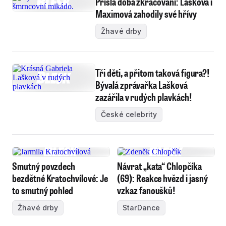
Přišla doba zkracování: Lašková i
Maximová zahodily své hřívy
Žhavé drby
Tři děti, a přitom taková figura?!
Bývalá zprávařka Lašková
zazářila v rudých plavkách!
České celebrity
Smutný povzdech
Návrat „kata“ Chlopčíka
bezdětné Kratochvílové: Je
(69): Reakce hvězd i jasný
to smutný pohled
vzkaz fanoušků!
Žhavé drby
StarDance