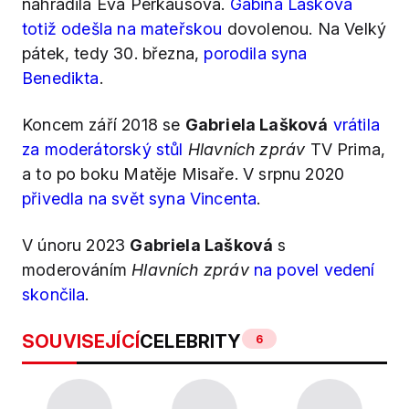
nahradila Eva Perkausová.
Gábina Lašková
totiž odešla na mateřskou
dovolenou. Na Velký
pátek, tedy 30. března,
porodila syna
Benedikta
.
Koncem září 2018 se
Gabriela Lašková
vrátila
za moderátorský stůl
Hlavních zpráv
TV Prima,
a to po boku Matěje Misaře. V srpnu 2020
přivedla na svět syna Vincenta
.
V únoru 2023
Gabriela Lašková
s
moderováním
Hlavních zpráv
na povel vedení
skončila
.
SOUVISEJÍCÍ
CELEBRITY
6