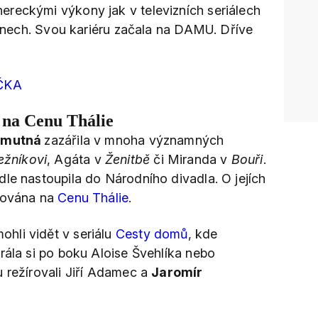
ereckými výkony jak v televizních seriálech
prknech. Svou kariéru začala na DAMU. Dříve
IČKA
na Cenu Thálie
 Smutná
zazářila v mnoha významných
ežníkovi
, Agáta v
Ženitbě
či Miranda v
Bouři
.
le nastoupila do Národního divadla. O jejích
inována na
Cenu Thálie
.
ohli vidět v seriálu
Cesty domů
, kde
rála si po boku Aloise Švehlíka nebo
u režírovali Jiří Adamec a
Jaromír