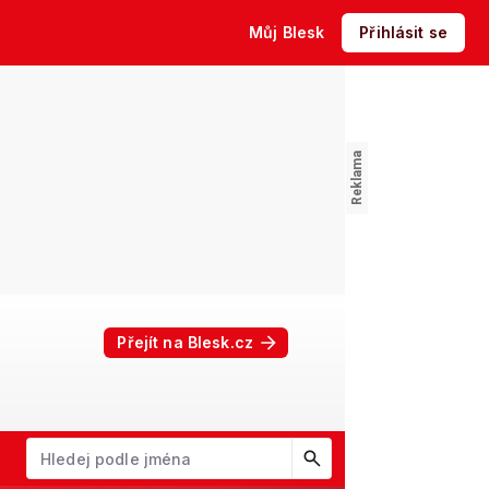
Můj Blesk
Přihlásit se
Přejít na Blesk.cz
W
X
Y
Z
Začněte psát jméno. Šipkami dolů a nahoru procházejte návrhy, kl