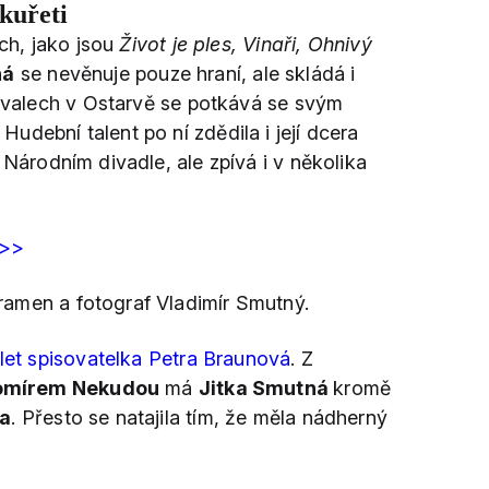
kuřeti
ech, jako jsou
Život je ples, Vinaři, Ohnivý
ná
se nevěnuje pouze hraní, ale skládá i
tivalech v Ostarvě se potkává se svým
dební talent po ní zdědila i její dcera
Národním divadle, ale zpívá i v několika
E>>
amen a fotograf Vladimír Smutný.
 let spisovatelka Petra Braunová
. Z
omírem Nekudou
má
Jitka Smutná
kromě
a
. Přesto se natajila tím, že měla nádherný