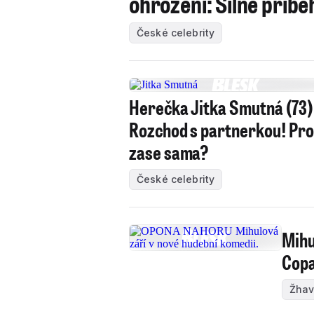
ohrožení: Silné příbě
České celebrity
Herečka Jitka Smutná (73)
Rozchod s partnerkou! Pro
zase sama?
České celebrity
Mihu
Copa
Žhav