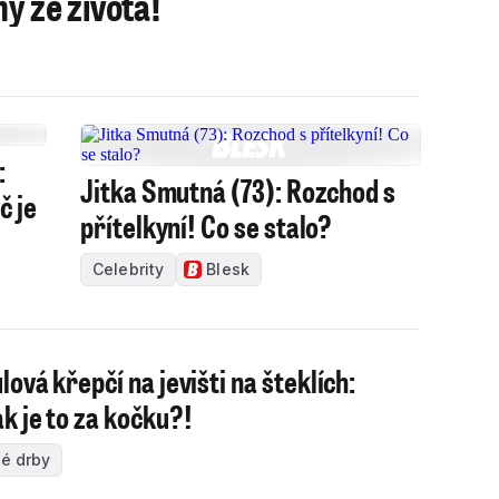
hy ze života!
:
Jitka Smutná (73): Rozchod s
č je
přítelkyní! Co se stalo?
Celebrity
Blesk
lová křepčí na jevišti na šteklích:
k je to za kočku?!
é drby