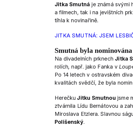
Jitka Smutná
je známá svými h
a filmech, tak i na jevištních 
tíhla k novinařině.
JITKA SMUTNÁ: JSEM LESB
Smutná byla nominována 
Na divadelních prknech
Jitka
rolích
,
např. jako Fanka v
Loup
Po 14 letech v ostravském divad
kvalitách svědčí, že byla nom
Herečku
Jitku Smutnou
jsme m
ztvárnila Lídu Bernátovou a zah
Miroslava Etzlera. Slavnou ság
Polišenský
.