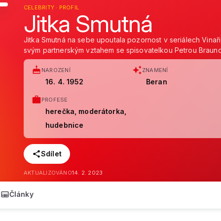
CELEBRITY · PROFIL
Jitka Smutná
Jitka Smutná na sebe upoutala pozornost v seriálech Vinaři č
svým partnerským vztahem se spisovatelkou Petrou Braun
NAROZENÍ
ZNAMENÍ
16. 4. 1952
Beran
PROFESE
herečka, moderátorka,
hudebnice
Sdílet
AKTUALIZOVÁNO
14. 2. 2023
Články