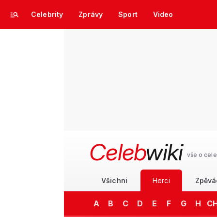
Celebrity
Zprávy
Sport
Video
Celeb
wiki
vše o cele
Všichni
Herci
Zpěvá
A
B
C
D
E
F
G
H
C