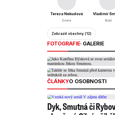
Tereza Nekudová
Vladimír S
Dcera
Bratr
Zobrazit všechny (12)
FOTOGRAFIE
· GALERIE
ČLÁNKY
O OSOBNOSTI
Dyk, Smutná či Rybov