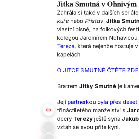
Jitka Smutná v Ohnivým 
Zahrála si také v dalších seriál
kuře
nebo
Přístav
.
Jitka Smut
vlastní písně, na folkových fes
kolegou Jaromírem Nohavicou. Hu
Tereza
, která nejenže hostuje v
kapelách.
O JITCE SMUTNÉ ČTĚTE ZD
Bratrem
Jitky Smutné
je kamer
Její
partnerkou byla přes deset
třináctiletého manželství s
Jar
dcery
Terezy
ještě syna
Jakub
vztah se svou přítelkyní.