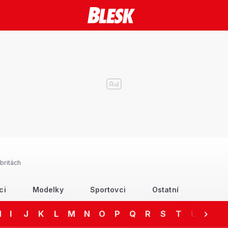
britách
ci
Modelky
Sportovci
Ostatní
H
I
J
K
L
M
N
O
P
Q
R
S
T
U
V