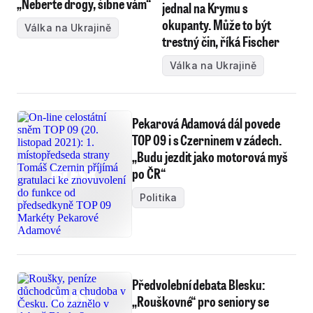
„Neberte drogy, šibne vám“
jednal na Krymu s
okupanty. Může to být
Válka na Ukrajině
trestný čin, říká Fischer
Válka na Ukrajině
Pekarová Adamová dál povede
TOP 09 i s Czerninem v zádech.
„Budu jezdit jako motorová myš
po ČR“
Politika
Předvolební debata Blesku:
„Rouškovné“ pro seniory se