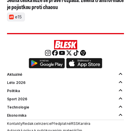
je pojistkou proti chaosu
e15
Aktuálně
Léto 2026
Politika
Sport 2026
Technologie
Ekonomika
Kontakty
Redakce
Inzerce
Předplatné
RSS
Kariéra
Autorská práva k publikovaným materiálům