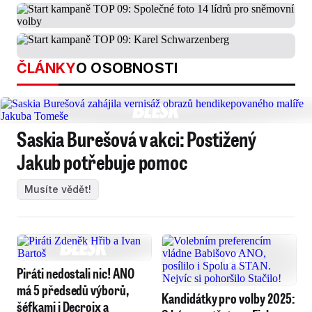
ČLÁNKY
O OSOBNOSTI
Saskia Burešová v akci: Postižený
Jakub potřebuje pomoc
Musíte vědět!
Piráti nedostali nic! ANO
má 5 předsedů výborů,
Kandidátky pro volby 2025:
šéfkami i Decroix a