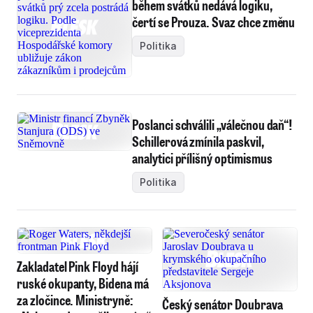
během svátků nedává logiku,
čertí se Prouza. Svaz chce změnu
Politika
Poslanci schválili „válečnou daň“!
Schillerová zmínila paskvil,
analytici přílišný optimismus
Politika
Zakladatel Pink Floyd hájí
ruské okupanty, Bidena má
za zločince. Ministryně:
Český senátor Doubrava