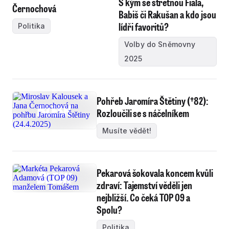
S kým se střetnou Fiala,
Černochová
Babiš či Rakušan a kdo jsou
lídři favoritů?
Politika
Volby do Sněmovny
2025
Pohřeb Jaromíra Štětiny (†82):
Rozloučili se s náčelníkem
Musíte vědět!
Pekarová šokovala koncem kvůli
zdraví: Tajemství věděli jen
nejbližší. Co čeká TOP 09 a
Spolu?
Politika