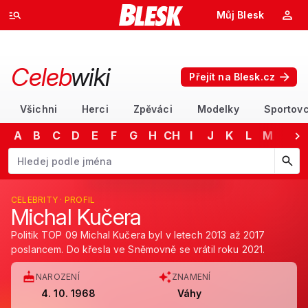
Můj Blesk
Celeb
wiki
Přejít na Blesk.cz
Všichni
Herci
Zpěváci
Modelky
Sportovc
A
B
C
D
E
F
G
H
CH
I
J
K
L
M
N
Začněte psát jméno. Šipkami dolů a nahoru procházejte návrhy, kláv
CELEBRITY · PROFIL
Michal Kučera
Politik TOP 09 Michal Kučera byl v letech 2013 až 2017
poslancem. Do křesla ve Sněmovně se vrátil roku 2021.
NAROZENÍ
ZNAMENÍ
4. 10. 1968
Váhy