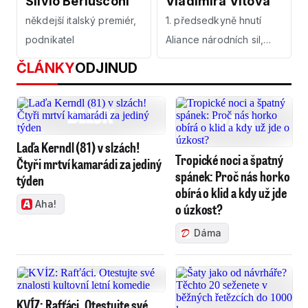
Silvio Berlusconi
Vladimíra Vítová
někdejší italský premiér,
1. předsedkyně hnutí
podnikatel
Aliance národních sil,
publicistka
ČLÁNKY
ODJINUD
Laďa Kerndl (81) v slzách!
Tropické noci a špatný
Čtyři mrtví kamarádi za jediný
spánek: Proč nás horko
týden
obírá o klid a kdy už jde
Aha!
o úzkost?
Dáma
KVÍZ: Rafťáci. Otestujte své