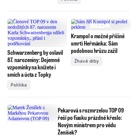
Krampol o možné příčině
smrti Heřmánka: Sám
podobnou hrůzu zažil
Schwarzenberg by oslavil
87. narozeniny: Dojemné
Žhavé drby
vzpomínky na knížete i
smích a úcta z Topky
Politika
Pekarová s rozmrzelou TOP 09
řeší po fiasku prázdné křeslo:
Novým ministrem pro vědu
Ženíšek?