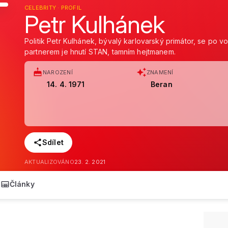
CELEBRITY · PROFIL
Petr Kulhánek
Politik Petr Kulhánek, bývalý karlovarský primátor, se po v
partnerem je hnutí STAN, tamním hejtmanem.
NAROZENÍ
ZNAMENÍ
14. 4. 1971
Beran
Sdílet
AKTUALIZOVÁNO
23. 2. 2021
Články