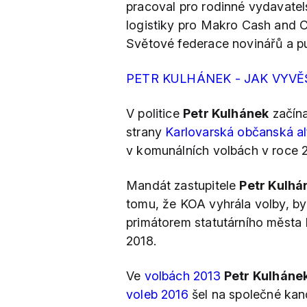
pracoval pro rodinné vydavatel
logistiky pro Makro Cash and Ca
Světové federace novinářů a pu
PETR KULHÁNEK - JAK VYVĚ
V politice
Petr Kulhánek
začína
strany
Karlovarská občanská al
v komunálních volbách v roce 2
Mandát zastupitele
Petr Kulh
tomu, že KOA vyhrála volby, byl 
primátorem statutárního města K
2018.
Ve
volbách 2013
Petr Kulháne
voleb 2016
šel na společné ka