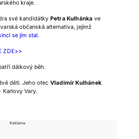
arského kraje.
ídra své kandidátky
Petra Kulhánka
ve
arská občanská alternativa, jejímž
inci se jím stal.
E ZDE>>
atří dálkový běh.
dvě děti. Jeho otec
Vladimír Kulhánek
 Karlovy Vary.