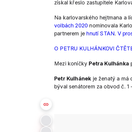
získal křeslo zastupitele Karlov
Na karlovarského hejtmana a l
volbách 2020
nominovala Karlov
partnerem je
hnutí STAN
.
V pros
O PETRU KULHÁNKOVI ČTĚT
Mezi koníčky
Petra Kulhánka
p
Petr Kulhánek
je ženatý a má 
býval senátorem za obvod č. 1 -