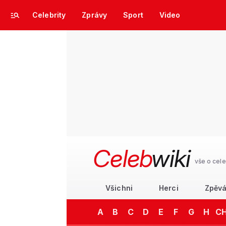
Celebrity
Zprávy
Sport
Video
Celeb
wiki
vše o cele
Všichni
Herci
Zpěvá
A
B
C
D
E
F
G
H
C