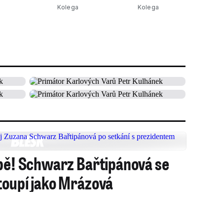
Kolega
Kolega
tbě! Schwarz Bařtipánová se
toupí jako Mrázová