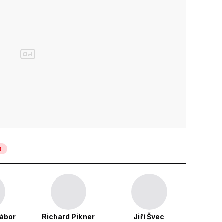
0
Gábor
Richard Pikner
Jiří Švec