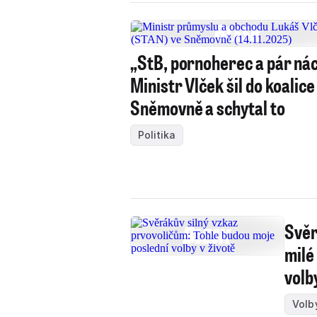
„StB, pornoherec a pár nác
Ministr Vlček šil do koalice
Sněmovně a schytal to
Politika
Svěr
milé
volb
Volb