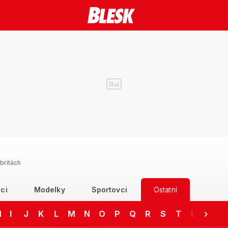
britách
ci
Modelky
Sportovci
Ostatní
H
I
J
K
L
M
N
O
P
Q
R
S
T
U
V