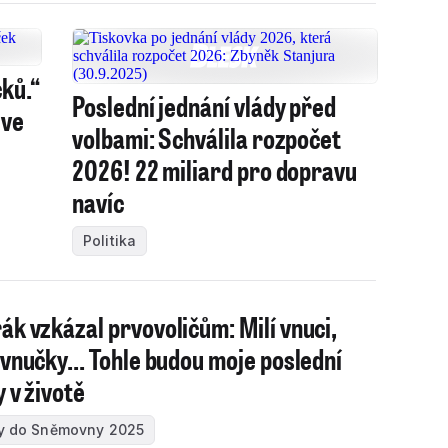
ků.“
Poslední jednání vlády před
 ve
volbami: Schválila rozpočet
2026! 22 miliard pro dopravu
navíc
Politika
ák vzkázal prvovoličům: Milí vnuci,
 vnučky... Tohle budou moje poslední
y v životě
y do Sněmovny 2025