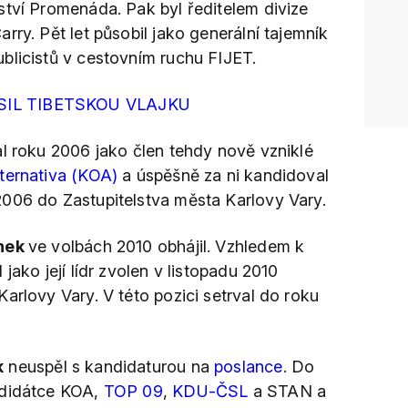
ství Promenáda. Pak byl ředitelem divize
rry. Pět let působil jako generální tajemník
blicistů v cestovním ruchu FIJET.
SIL TIBETSKOU VLAJKU
l roku 2006 jako člen tehdy nově vzniklé
ternativa (KOA)
a úspěšně za ni kandidoval
006 do Zastupitelstva města Karlovy Vary.
ánek
ve volbách 2010 obhájil. Vzhledem k
jako její lídr zvolen v listopadu 2010
arlovy Vary. V této pozici setrval do roku
k
neuspěl s kandidaturou na
poslance
. Do
ndidátce KOA,
TOP 09
,
KDU-ČSL
a STAN a