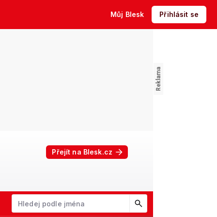
Můj Blesk
Přihlásit se
Přejít na Blesk.cz
W
X
Y
Z
Začněte psát jméno. Šipkami dolů a nahoru procházejte návrhy, kl