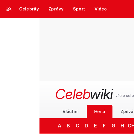
Celebrity
Zprávy
Sport
Video
Celeb
wiki
vše o cele
Všichni
Herci
Zpěvá
A
B
C
D
E
F
G
H
C