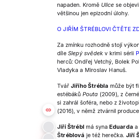
napaden. Kromě
Ulice
se objevi
většinou jen epizodní úlohy.
O JIŘÍM ŠTRÉBLOVI ČTĚTE Z
Za zmínku rozhodně stojí výko
díle
Slepý svědek
v krimi sérii
P
herců: Ondřej Vetchý, Bolek Pol
Vladyka a Miroslav Hanuš.
Tvář
Jiřího Štrébla
může být fi
estébáků
Pouta
(2009), z čern
si zahrál šoféra, nebo z život
(2016), v němž ztvárnil produc
Jiří Štrébl
má syna
Eduarda
a
Štréblová
je též herečka.
Jiří 