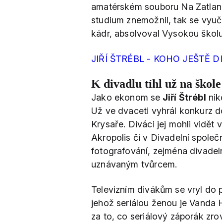
amatérském souboru Na Zatlan
studium znemožnil, tak se vyuč
kádr, absolvoval Vysokou škol
JIŘÍ ŠTRÉBL - KOHO JEŠTĚ D
K divadlu tíhl už na škole
Jako ekonom se
Jiří Štrébl
nikd
Už ve dvaceti vyhrál konkurz do 
Krysaře. Diváci jej mohli vidět 
Akropolis či v Divadelní spole
fotografování, zejména divadeln
uznávaným tvůrcem.
Televizním divákům se vryl do 
jehož seriálou ženou je Vanda 
za to, co seriálový záporák zro