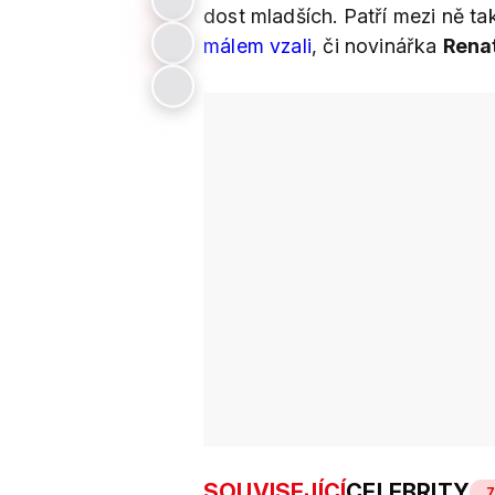
dost mladších. Patří mezi ně t
málem vzali
, či novinářka
Rena
SOUVISEJÍCÍ
CELEBRITY