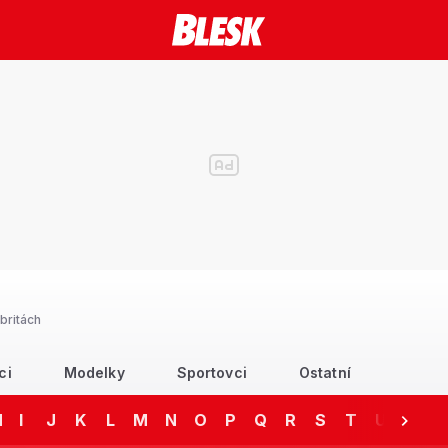
britách
ci
Modelky
Sportovci
Ostatní
H
I
J
K
L
M
N
O
P
Q
R
S
T
U
V