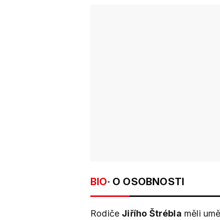
BIO
· O OSOBNOSTI
Rodiče
Jiřího Štrébla
měli umě