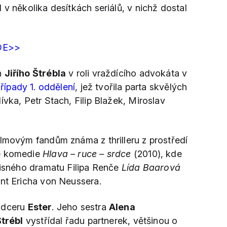
l v několika desítkách seriálů, v nichž dostal
DE>>
n
Jiřího Štrébla
v roli vraždícího advokáta v
řípady 1. oddělení
, jež tvořila parta skvělých
ívka, Petr Stach, Filip Blažek, Miroslav
lmovým fandům známa z thrilleru z prostředí
é komedie
Hlava – ruce – srdce
(2010), kde
opisného dramatu Filipa Renče
Lída Baarová
ent Ericha von Neussera.
 dceru
Ester
. Jeho sestra
Alena
Štrébl
vystřídal řadu partnerek, většinou o