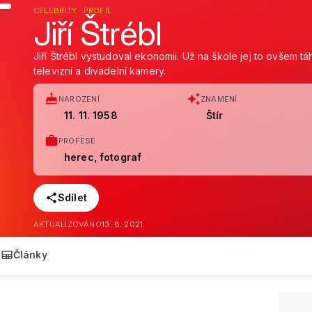
CELEBRITY · PROFIL
Jiří Štrébl
Jiří Štrébl vystudoval ekonomii. Už na škole jej to ovšem tá
televizní a divadelní kamery.
NAROZENÍ
ZNAMENÍ
11. 11. 1958
Štír
PROFESE
herec, fotograf
Sdílet
AKTUALIZOVÁNO
13. 8. 2021
Články