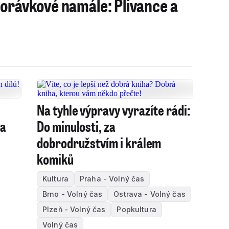
Morávkové namále: Plivance a
Na tyhle výpravy vyrazíte rádi:
 a
Do minulosti, za
dobrodružstvím i králem
komiků
Kultura
Praha - Volný čas
Brno - Volný čas
Ostrava - Volný čas
Plzeň - Volný čas
Popkultura
Volný čas