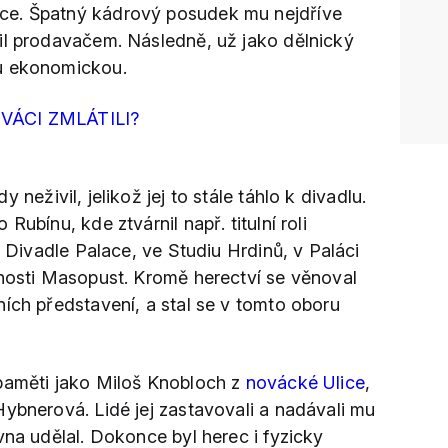
ce. Špatný kádrový posudek mu nejdříve
il prodavačem. Následně, už jako dělnický
u ekonomickou.
IVÁCI ZMLÁTILI?
y neživil, jelikož jej to stále táhlo k divadlu.
Rubínu, kde ztvárnil např. titulní roli
v Divadle Palace, ve Studiu Hrdinů, v Paláci
čnosti Masopust. Kromě herectví se věnoval
ích představení, a stal se v tomto oboru
paměti jako Miloš Knobloch z
novácké Ulice
,
Hybnerová. Lidé jej zastavovali a nadávali mu
vna udělal. Dokonce byl herec i fyzicky