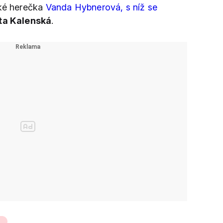
aké herečka
Vanda Hybnerová, s níž se
ta Kalenská
.
7