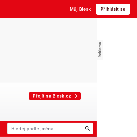
Můj Blesk
Přihlásit se
Přejít na Blesk.cz
W
X
Y
Z
Začněte psát jméno. Šipkami dolů a nahoru procházejte návrhy, kl