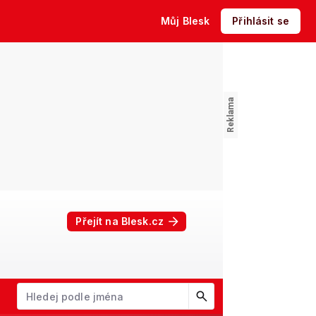
Můj Blesk
Přihlásit se
Přejít na Blesk.cz
W
X
Y
Z
Začněte psát jméno. Šipkami dolů a nahoru procházejte návrhy, kl