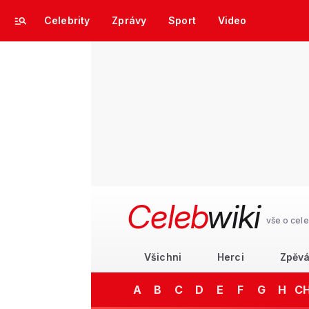
Celebrity
Zprávy
Sport
Video
Celeb
wiki
vše o cele
Všichni
Herci
Zpěvá
A
B
C
D
E
F
G
H
C