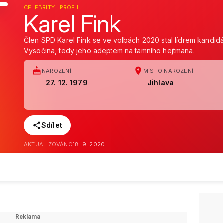
CELEBRITY · PROFIL
Karel Fink
Člen SPD Karel Fink se ve volbách 2020 stal lídrem kandidá
Vysočina, tedy jeho adeptem na tamního hejtmana.
NAROZENÍ
MÍSTO NAROZENÍ
27. 12. 1979
Jihlava
Sdílet
AKTUALIZOVÁNO
18. 9. 2020