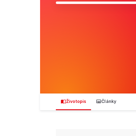
Životopis
Články