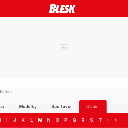
britách
ci
Modelky
Sportovci
Ostatní
H
I
J
K
L
M
N
O
P
Q
R
S
T
U
V