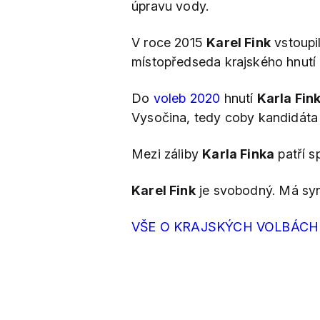
úpravu vody.
V roce 2015
Karel Fink
vstoupi
místopředseda krajského hnutí 
Do
voleb 2020
hnutí
Karla Fin
Vysočina, tedy coby kandidáta
Mezi záliby
Karla Finka
patří sp
Karel Fink
je svobodný. Má s
VŠE O KRAJSKÝCH VOLBÁCH