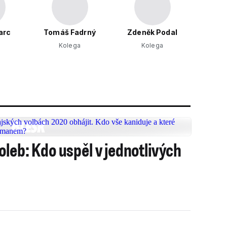
arc
Tomáš Fadrný
Zdeněk Podal
Kolega
Kolega
leb: Kdo uspěl v jednotlivých