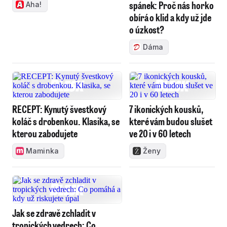
spánek: Proč nás horko
Aha!
obírá o klid a kdy už jde
o úzkost?
Dáma
RECEPT: Kynutý švestkový
7 ikonických kousků,
koláč s drobenkou. Klasika, se
které vám budou slušet
kterou zabodujete
ve 20 i v 60 letech
Maminka
Ženy
Jak se zdravě zchladit v
tropických vedrech: Co