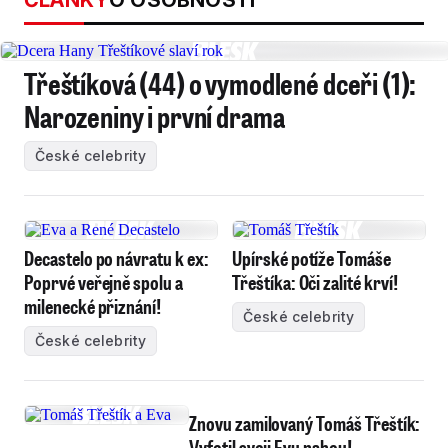
ČLÁNKY
O OSOBNOSTI
Třeštíková (44) o vymodlené dceři (1):
Narozeniny i první drama
České celebrity
Decastelo po návratu k ex:
Upírské potíže Tomáše
Poprvé veřejně spolu a
Třeštíka: Oči zalité krví!
milenecké přiznání!
České celebrity
České celebrity
Znovu zamilovaný Tomáš Třeštík:
Vyfotil svoji Evu nahou!