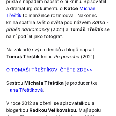
přišla s nápadem napsat o ní knihu. Spisovatel
a dramaturg dokumentu o
Katce
Michael
Třeštík
to manželce rozmlouval. Nakonec
kniha spatřila světlo světa pod názvem
Katka -
příběh narkomanky
(2021) a
Tomáš Třeštík
se
na ní podílel jako fotograf.
Na základě svých deníků a blogů napsal
Tomáš Třeštík
knihu
Po povrchu
(2021).
O TOMÁŠI TŘEŠTÍKOVI ČTĚTE ZDE>>
Sestrou
Michala Třeštíka
je producentka
Hana Třeštíková
.
V roce 2012 se oženil se spisovatelkou a
blogerkou
Radkou Velikovskou
. Mají spolu