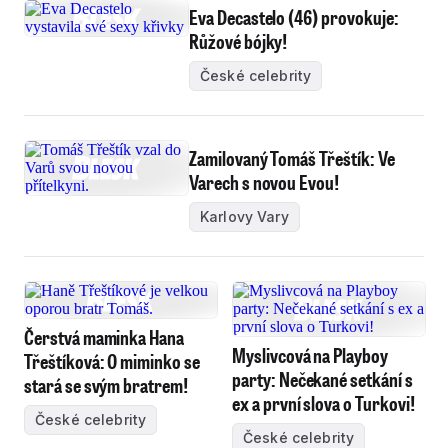
Eva Decastelo (46) provokuje:
Růžové bójky!
České celebrity
Zamilovaný Tomáš Třeštík: Ve
Varech s novou Evou!
Karlovy Vary
Čerstvá maminka Hana
Myslivcová na Playboy
Třeštíková: O miminko se
party: Nečekané setkání s
stará se svým bratrem!
ex a první slova o Turkovi!
České celebrity
České celebrity