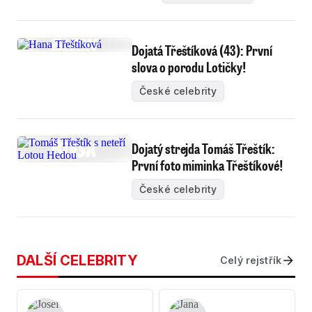
Dojatá Třeštíková (43): První
slova o porodu Lotičky!
České celebrity
Dojatý strejda Tomáš Třeštík:
První foto miminka Třeštíkové!
České celebrity
DALŠÍ CELEBRITY
Celý rejstřík