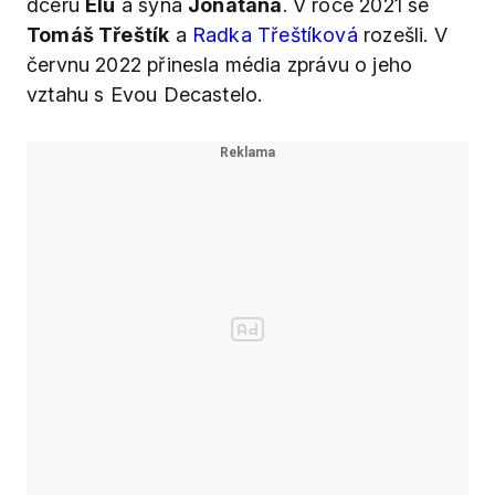
dceru
Elu
a syna
Jonatána
. V roce 2021 se
Tomáš Třeštík
a
Radka Třeštíková
rozešli. V
červnu 2022 přinesla média zprávu o jeho
vztahu s Evou Decastelo.