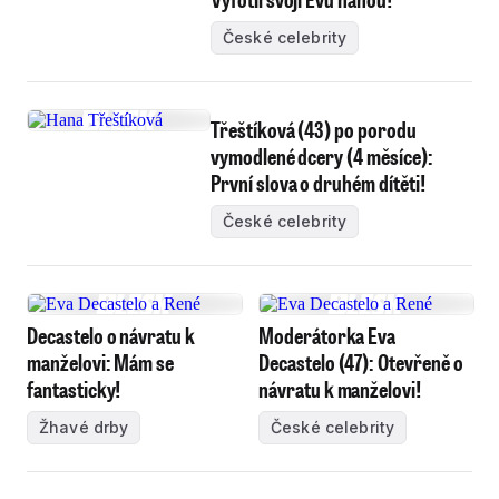
České celebrity
Třeštíková (43) po porodu
vymodlené dcery (4 měsíce):
První slova o druhém dítěti!
České celebrity
Decastelo o návratu k
Moderátorka Eva
manželovi: Mám se
Decastelo (47): Otevřeně o
fantasticky!
návratu k manželovi!
Žhavé drby
České celebrity