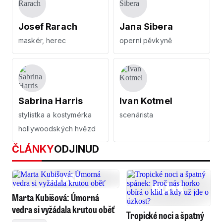
Josef Rarach
Jana Sibera
maskér, herec
operní pěvkyně
Sabrina Harris
Ivan Kotmel
stylistka a kostymérka
scenárista
hollywoodských hvězd
ČLÁNKY
ODJINUD
Marta Kubišová: Úmorná
vedra si vyžádala krutou oběť
Tropické noci a špatný