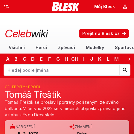
Můj Blesk
Celeb
wiki
Přejít na Blesk.cz
Všichni
Herci
Zpěváci
Modelky
Sportovc
A
B
C
D
E
F
G
H
CH
I
J
K
L
M
N
Začněte psát jméno. Šipkami dolů a nahoru procházejte návrhy, kláv
CELEBRITY · PROFIL
Tomáš Třeštík
Tomáš Třeštík se proslavil portréty pořízenými ze svého
balkónu. V červnu 2022 se v médiích objevila zpráva o jeho
vztahu s Evou Decastelo.
NAROZENÍ
ZNAMENÍ
5. 3. 1978
Ryby