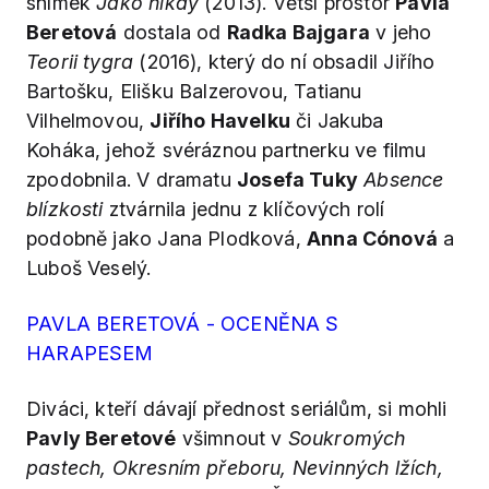
snímek
Jako nikdy
(2013). Větší prostor
Pavla
Beretová
dostala od
Radka Bajgara
v jeho
Teorii tygra
(2016), který do ní obsadil Jiřího
Bartošku, Elišku Balzerovou, Tatianu
Vilhelmovou,
Jiřího Havelku
či Jakuba
Koháka, jehož svéráznou partnerku ve filmu
zpodobnila. V dramatu
Josefa Tuky
Absence
blízkosti
ztvárnila jednu z klíčových rolí
podobně jako Jana Plodková,
Anna Cónová
a
Luboš Veselý.
PAVLA BERETOVÁ - OCENĚNA S
HARAPESEM
Diváci, kteří dávají přednost seriálům, si mohli
Pavly Beretové
všimnout v
Soukromých
pastech, Okresním přeboru, Nevinných lžích,