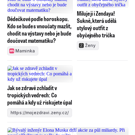
Miluje ji i Zendaya!
Dědečkové podle horoskopu.
Sukně, která udělá
Kdo se bude s vnoučaty mazlit,
stylový outfit z
chodit na výstavy nebo je bude
obyčejného trička
doučovat matematiku?
Ženy
Maminka
Jak se zdravě zchladit v
tropických vedrech: Co
pomáhá a kdy už riskujete úpal
https://mojezdravi.zeny.cz/