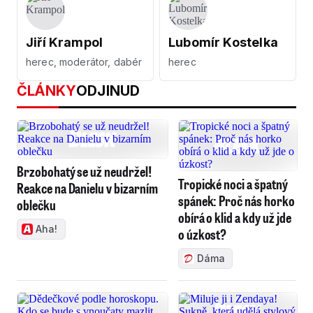
Jiří Krampol
Lubomír Kostelka
herec, moderátor, dabér
herec
ČLÁNKY
ODJINUD
Brzobohatý se už neudržel!
Tropické noci a špatný
Reakce na Danielu v bizarním
spánek: Proč nás horko
oblečku
obírá o klid a kdy už jde
Aha!
o úzkost?
Dáma