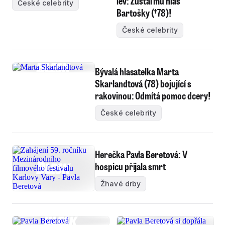
lev: Zůstal mu hlas
České celebrity
Bartošky (†78)!
České celebrity
Bývalá hlasatelka Marta
Skarlandtová (78) bojující s
rakovinou: Odmítá pomoc dcery!
České celebrity
Herečka Pavla Beretová: V
hospicu přijala smrt
Žhavé drby