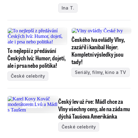
Ina T.
Českého lva ovládly Vlny,
zazářil i kanibal Hojer.
To nejlepší z předávání
Kompletní výsledky jsou
Českých lvů: Humor, dojetí,
tady!
ale i prsa nebo politika!
Seriály, filmy, kino a TV
České celebrity
Český lev už řve: Mádl chce za
Vlny všechny ceny, ale na záda mu
dýchá Taušova Amerikánka
České celebrity