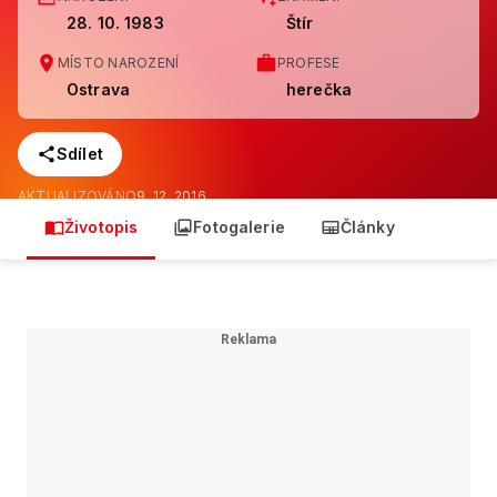
28. 10. 1983
Štír
MÍSTO NAROZENÍ
PROFESE
Ostrava
herečka
Sdílet
AKTUALIZOVÁNO
9. 12. 2016
Životopis
Fotogalerie
Články