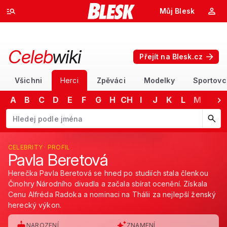
Můj Blesk
Celeb
wiki
Přejít na Blesk.cz
Všichni
Herci
Zpěváci
Modelky
Sportovc
A
B
C
D
E
F
G
H
CH
I
J
K
L
M
N
Začněte psát jméno. Šipkami dolů a nahoru procházejte návrhy, kláv
CELEBRITY · PROFIL
Pavla Beretová
Herečka Pavla Beretová se hned po studiích stala členkou
Činohry Národního divadla a začala sbírat ocenění. Získala
Cenu Alfréda Radoka a nominaci na Thálii za nejlepší ženský
herecký výkon.
NAROZENÍ
ZNAMENÍ