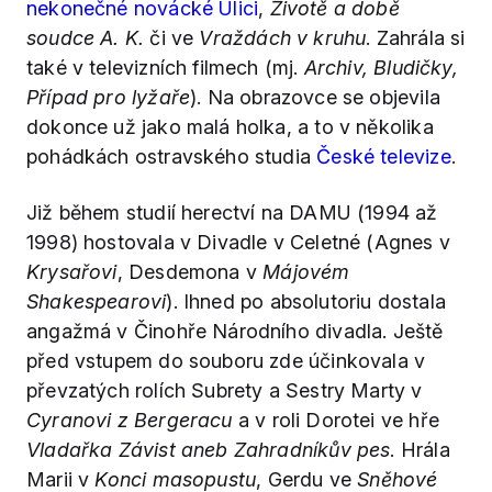
nekonečné novácké Ulici
,
Životě a době
soudce A. K.
či ve
Vraždách v kruhu
. Zahrála si
také v televizních filmech (mj.
Archiv, Bludičky,
Případ pro lyžaře
). Na obrazovce se objevila
dokonce už jako malá holka, a to v několika
pohádkách ostravského studia
České televize
.
Již během studií herectví na DAMU (1994 až
1998) hostovala v Divadle v Celetné (Agnes v
Krysařovi
, Desdemona v
Májovém
Shakespearovi
). Ihned po absolutoriu dostala
angažmá v Činohře Národního divadla. Ještě
před vstupem do souboru zde účinkovala v
převzatých rolích Subrety a Sestry Marty v
Cyranovi z Bergeracu
a v roli Dorotei ve hře
Vladařka Závist aneb Zahradníkův pes
. Hrála
Marii v
Konci masopustu
, Gerdu ve
Sněhové