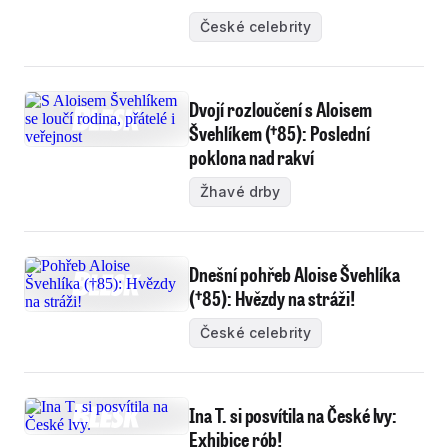
České celebrity
Dvojí rozloučení s Aloisem
Švehlíkem (†85): Poslední
poklona nad rakví
Žhavé drby
Dnešní pohřeb Aloise Švehlíka
(†85): Hvězdy na stráži!
České celebrity
Ina T. si posvítila na České lvy:
Exhibice rób!