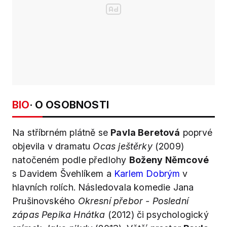
BIO
· O OSOBNOSTI
Na stříbrném plátně se
Pavla Beretová
poprvé
objevila v dramatu
Ocas ještěrky
(2009)
natočeném podle předlohy
Boženy Němcové
s Davidem Švehlíkem a
Karlem Dobrým
v
hlavních rolích. Následovala komedie Jana
Prušinovského
Okresní přebor - Poslední
zápas Pepika Hnátka
(2012) či psychologický