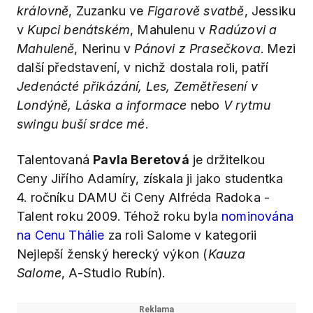
královně
, Zuzanku ve
Figarově svatbě
, Jessiku
v
Kupci benátském
, Mahulenu v
Radúzovi a
Mahuleně
, Nerinu v
Pánovi z Prasečkova
. Mezi
další představení, v nichž dostala roli, patří
Jedenácté přikázání, Les, Zemětřesení v
Londýně, Láska a informace
nebo
V rytmu
swingu buší srdce mé
.
Talentovaná
Pavla Beretová
je držitelkou
Ceny Jiřího Adamíry, získala ji jako studentka
4. ročníku DAMU či Ceny Alfréda Radoka -
Talent roku 2009. Téhož roku byla
nominována
na Cenu Thálie
za roli Salome v kategorii
Nejlepší ženský herecký výkon (
Kauza
Salome
, A-Studio Rubín).