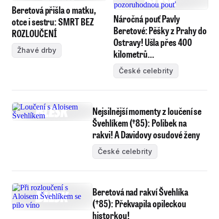
Beretová přišla o matku,
Náročná pouť Pavly
otce i sestru: SMRT BEZ
Beretové: Pěšky z Prahy do
ROZLOUČENÍ
Ostravy! Ušla přes 400
Žhavé drby
kilometrů…
České celebrity
Nejsilnější momenty z loučení se
Švehlíkem (†85): Polibek na
rakvi! A Davidovy osudové ženy
České celebrity
Beretová nad rakví Švehlíka
(†85): Překvapila opileckou
historkou!