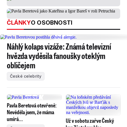
ČLÁNKY
O OSOBNOSTI
Náhlý kolaps vizáže: Známá televizní
hvězda vyděsila fanoušky oteklým
obličejem
České celebrity
Pavla Beretová otevřeně:
Nevěděla jsem, že máma
umírá...
Už v sobotu zařve Český