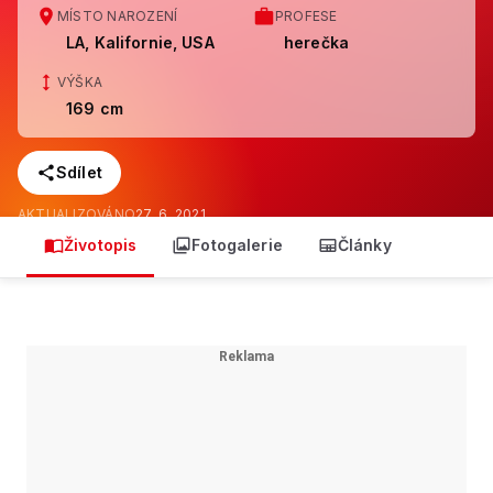
MÍSTO NAROZENÍ
PROFESE
LA, Kalifornie, USA
herečka
VÝŠKA
169 cm
Sdílet
AKTUALIZOVÁNO
27. 6. 2021
Životopis
Fotogalerie
Články