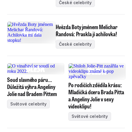
České celebrity
Hvězda Boty jménem Melichar
Řandová: Praskla jí achilovka!
České celebrity
Soud slavného páru…
Po rodičích zdědila krásu:
Důležitá výhra Angeliny
Mladičká dcera Brada Pitta
Jolie nad Bradem Pittem
a Angeliny Jolie v sexy
Světové celebrity
videoklipu!
Světové celebrity