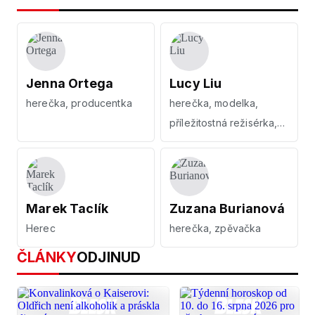
Jenna Ortega
Lucy Liu
herečka, producentka
herečka, modelka,
příležitostná režisérka,
producentka
Marek Taclík
Zuzana Burianová
Herec
herečka, zpěvačka
ČLÁNKY
ODJINUD