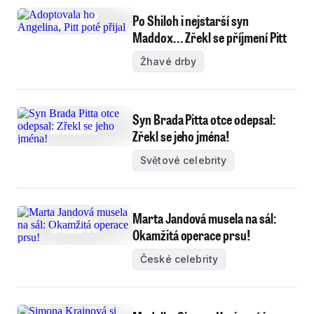
Po Shiloh i nejstarší syn
Maddox... Zřekl se příjmení Pitt
Žhavé drby
Syn Brada Pitta otce odepsal:
Zřekl se jeho jména!
Světové celebrity
Marta Jandová musela na sál:
Okamžitá operace prsu!
České celebrity