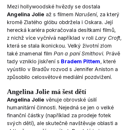
Mezi hollywoodské hvězdy se dostala
Angelina Jolie
až s filmem
Narušení
, za který
kromě Zlatého glóbu obdržela i Oskara. Její
herecká kariéra pokračovala desítkami filmů,
z nichž více vyčnívá například v roli
Lary Croft,
která se stala ikonickou. Velký životní zlom
také znamenal film
Pan a paní Smithovi.
Právě
tady vzniklo jiskření s
Bradem Pittem
, které
vyústilo v Bradův rozvod s Jennifer Aniston a
způsobilo celosvětové mediální pozdvižení.
Angelina Jolie má šest dětí
Angelina Jolie
věnuje obrovské úsilí
humanitární činnosti. Nejedná se jen o velké
finanční částky (například za prodeje fotek
svých dětí), ale skutečně navštěvuje oblasti a