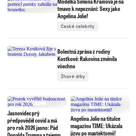
Modelka Simona Krainová je na
tmavo k nepoznání: Sexy jako
Angelina Jolie!
České celebrity
Bolestná zpráva z rodiny
Kostkové: Rakovina změnila
všechno
Žhavé drby
Jasnovidec prý
Angelina Jolie na titulce
předpověděl covid a má
magazínu TIME: Ukázala
pro rok 2026 jasno: Pád
jizvu po mastektomii!
Donalda Trumpa a tajemná