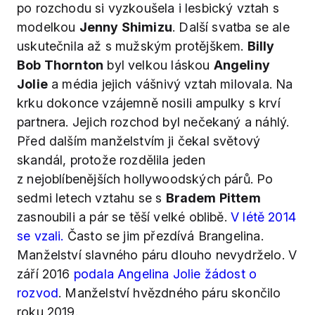
po rozchodu si vyzkoušela i lesbický vztah s
modelkou
Jenny Shimizu
. Další svatba se ale
uskutečnila až s mužským protějškem.
Billy
Bob Thornton
byl velkou láskou
Angeliny
Jolie
a média jejich vášnivý vztah milovala. Na
krku dokonce vzájemně nosili ampulky s krví
partnera. Jejich rozchod byl nečekaný a náhlý.
Před dalším manželstvím ji čekal světový
skandál, protože rozdělila jeden
z nejoblíbenějších hollywoodských párů. Po
sedmi letech vztahu se s
Bradem Pittem
zasnoubili a pár se těší velké oblibě.
V létě 2014
se vzali.
Často se jim přezdívá Brangelina.
Manželství slavného páru dlouho nevydrželo. V
září 2016
podala Angelina Jolie žádost o
rozvod
. Manželství hvězdného páru skončilo
roku 2019.