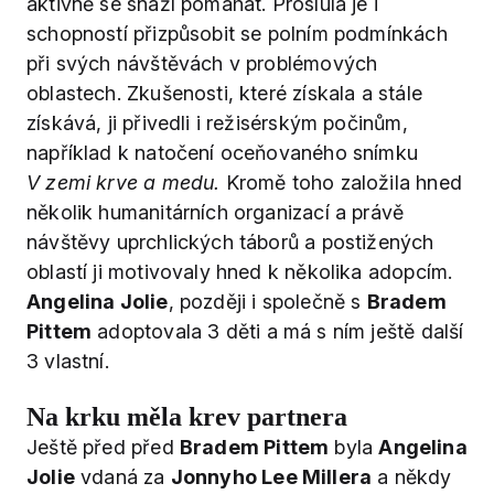
aktivně se snaží pomáhat. Proslulá je i
schopností přizpůsobit se polním podmínkách
při svých návštěvách v problémových
oblastech. Zkušenosti, které získala a stále
získává, ji přivedli i režisérským počinům,
například k natočení oceňovaného snímku
V zemi krve a medu.
Kromě toho založila hned
několik humanitárních organizací a právě
návštěvy uprchlických táborů a postižených
oblastí ji motivovaly hned k několika adopcím.
Angelina Jolie
, později i společně s
Bradem
Pittem
adoptovala 3 děti a má s ním ještě další
3 vlastní.
Na krku měla krev partnera
Ještě před před
Bradem Pittem
byla
Angelina
Jolie
vdaná za
Jonnyho Lee Millera
a někdy