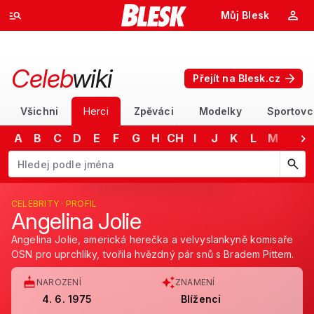
Můj Blesk
Celeb
wiki
Přejít na Blesk.cz
Všichni
Herci
Zpěváci
Modelky
Sportovc
A
B
C
D
E
F
G
H
CH
I
J
K
L
M
N
Začněte psát jméno. Šipkami dolů a nahoru procházejte návrhy, kláv
CELEBRITY · PROFIL
Angelina Jolie
Angelina Jolie, americká herečka a velvyslankyně komisaře
OSN pro uprchlíky, tvořila hvězdný pár snů s Bradem Pittem.
NAROZENÍ
ZNAMENÍ
4. 6. 1975
Blíženci