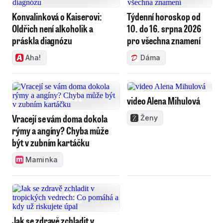
Konvalinková o Kaiserovi:
Týdenní horoskop od
Oldřich není alkoholik a
10. do 16. srpna 2026
práskla diagnózu
pro všechna znamení
Aha!
Dáma
video Alena Mihulová
Vracejí se vám doma dokola
Ženy
rýmy a angíny? Chyba může
být v zubním kartáčku
Maminka
Jak se zdravě zchladit v