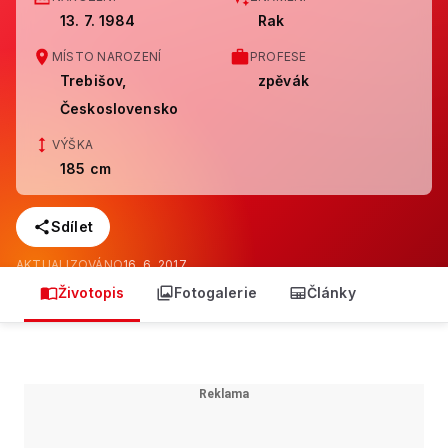
13. 7. 1984
Rak
MÍSTO NAROZENÍ
PROFESE
Trebišov,
zpěvák
Československo
VÝŠKA
185 cm
Sdílet
AKTUALIZOVÁNO
16. 6. 2017
Životopis
Fotogalerie
Články