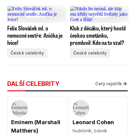
Felix Slováček ml. o
Kluk z děcáku, který hostil
nemocné sestře: Anička je
českou smetánku,
lvice!
promluvil: Kde na to vzal?
České celebrity
České celebrity
DALŠÍ CELEBRITY
Celý rejstřík
Eminem (Marshall
Leonard Cohen
Matthers)
hudebník, básník