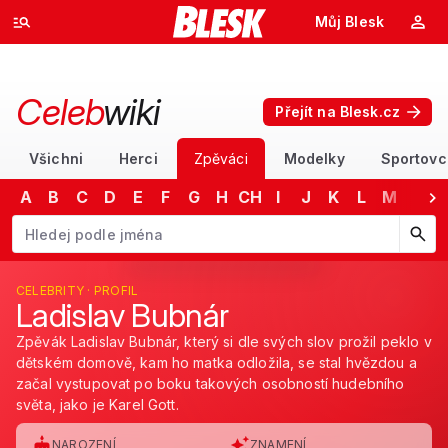
Můj Blesk
Celeb
wiki
Přejít na Blesk.cz
Všichni
Herci
Zpěváci
Modelky
Sportovc
A
B
C
D
E
F
G
H
CH
I
J
K
L
M
N
Začněte psát jméno. Šipkami dolů a nahoru procházejte návrhy, kláv
CELEBRITY · PROFIL
Ladislav Bubnár
Zpěvák Ladislav Bubnár, který si dle svých slov prožil peklo v
dětském domově, kam ho matka odložila, se stal hvězdou a
začal vystupovat po boku takových osobností hudebního
světa, jako je Karel Gott.
NAROZENÍ
ZNAMENÍ