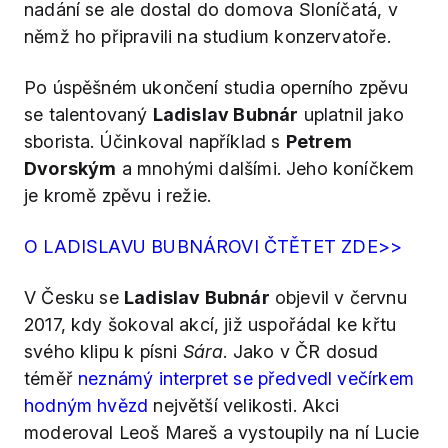
nadání se ale dostal do domova Sloníčatá, v
němž ho připravili na studium konzervatoře.
Po úspěšném ukončení studia operního zpěvu
se talentovaný
Ladislav Bubnár
uplatnil jako
sborista. Účinkoval například s
Petrem
Dvorským
a mnohými dalšími. Jeho koníčkem
je kromě zpěvu i režie.
O LADISLAVU BUBNÁROVI ČTĚTET ZDE>>
V Česku se
Ladislav Bubnár
objevil v červnu
2017, kdy šokoval akcí, již uspořádal ke křtu
svého klipu k písni
Sára
. Jako v ČR dosud
téměř
neznámý interpret se předvedl večírkem
hodným hvězd
největší velikosti. Akci
moderoval Leoš Mareš a vystoupily na ní Lucie