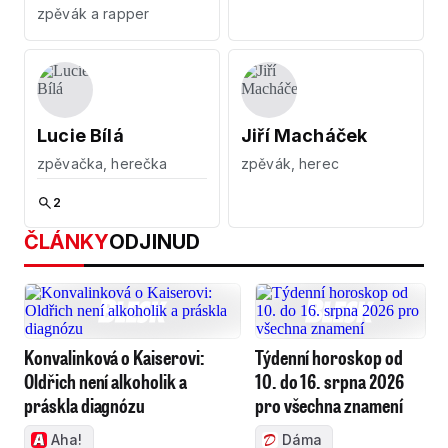
zpěvák a rapper
Lucie Bílá
Jiří Macháček
zpěvačka, herečka
zpěvák, herec
2
ČLÁNKY
ODJINUD
Konvalinková o Kaiserovi:
Týdenní horoskop od
Oldřich není alkoholik a
10. do 16. srpna 2026
práskla diagnózu
pro všechna znamení
Aha!
Dáma