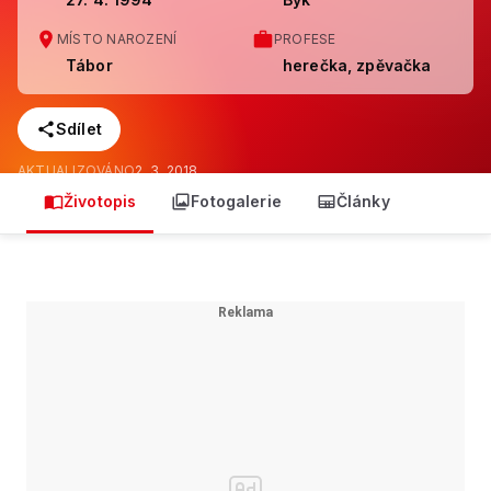
MÍSTO NAROZENÍ
PROFESE
Tábor
herečka, zpěvačka
Sdílet
AKTUALIZOVÁNO
2. 3. 2018
Životopis
Fotogalerie
Články