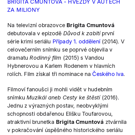
BRIGITA CMUNTOVÁ - HVĚZDY V AUTECH
ZA MILIONY
Na televizní obrazovce
Brigita Cmuntová
debutovala v epizodě
Důvod k zabití
první
série krimi seriálu
Případy 1. oddělení
(2014). V
celovečerním snímku se poprvé objevila v
dramatu
Rodinný film
(2015) s Vandou
Hybnerovou a Karlem Rodenem v hlavních
rolích. Film získal tři nominace na
Českého lva
.
Filmoví fanoušci ji mohli vidět v hudebním
snímku
Muzikál aneb Cesty ke štěstí
(2016).
Jednu z výrazných postav, neobvyklými
schopnosti obdařenou Elišku Toufarovou,
atraktivní brunetka
Brigita Cmuntová
ztvárnila
v pokračování úspěšného historického seriálu