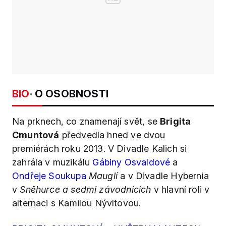
BIO
· O OSOBNOSTI
Na prknech, co znamenají svět, se
Brigita
Cmuntová
předvedla hned ve dvou
premiérách roku 2013. V Divadle Kalich si
zahrála v muzikálu
Gábiny Osvaldové
a
Ondřeje Soukupa
Mauglí
a v Divadle Hybernia
v
Sněhurce a sedmi závodnících
v hlavní roli v
alternaci s Kamilou Nývltovou.