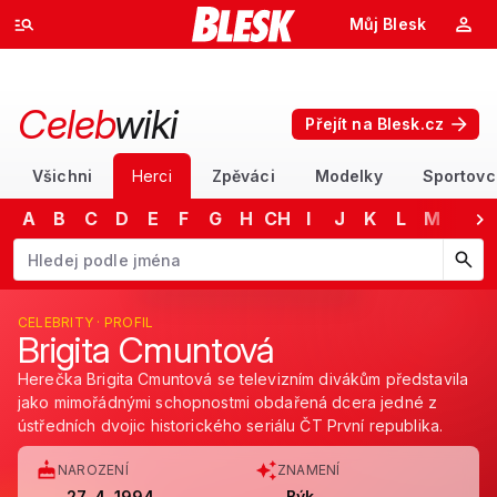
Můj Blesk
Celeb
wiki
Přejít na Blesk.cz
Všichni
Herci
Zpěváci
Modelky
Sportovc
A
B
C
D
E
F
G
H
CH
I
J
K
L
M
N
Začněte psát jméno. Šipkami dolů a nahoru procházejte návrhy, kláv
CELEBRITY · PROFIL
Brigita Cmuntová
Herečka Brigita Cmuntová se televizním divákům představila
jako mimořádnými schopnostmi obdařená dcera jedné z
ústředních dvojic historického seriálu ČT První republika.
NAROZENÍ
ZNAMENÍ
27. 4. 1994
Býk