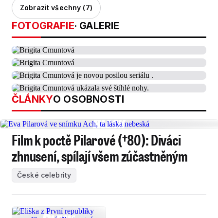
Zobrazit všechny (7)
FOTOGRAFIE
· GALERIE
ČLÁNKY
O OSOBNOSTI
Film k poctě Pilarové (†80): Diváci
zhnusení, spílají všem zúčastněným
České celebrity