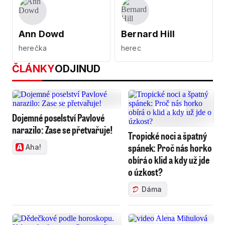
Ann Dowd
Bernard Hill
herečka
herec
ČLÁNKY
ODJINUD
Dojemné poselství Pavlové
narazilo: Zase se přetvařuje!
Tropické noci a špatný
spánek: Proč nás horko
Aha!
obírá o klid a kdy už jde
o úzkost?
Dáma