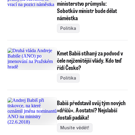
ministerstvo průmyslu:
Sobotkův ministr bude dělat
náměstka
Politika
Kmet Babiš stíhaný za podvod v
čele nejženštější vlády. Kdo teď
řídí Česko?
Politika
Babiš představil svůj tým nových
»dříčů«. A ostatní? Nejslabší
dostali padáka!
Musíte vědět!