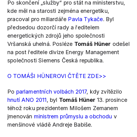
Po skončení „služby“ pro stát na ministerstvu,
kde měl na starosti zejména energetiku,
pracoval pro miliardáře
Pavla Tykače
. Byl
předsedou dozorčí rady a ředitelem
energetických zdrojů jeho společnosti
Vršanská uhelná. Posléze
Tomáš Hüner
odešel
na post ředitele divize Energy Management
společnosti Siemens Česká republika.
O TOMÁŠI HÜNEROVI ČTĚTE ZDE>>
Po
parlamentních volbách 2017
, kdy zvítězilo
hnutí ANO 2011
, byl
Tomáš Hüner
13. prosince
téhož roku
prezidentem Milošem Zemanem
jmenován
ministrem průmyslu a obchodu
v
menšinové vládě Andreje Babiše.