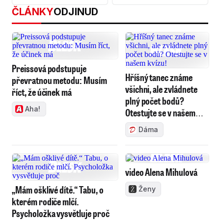
podnikatelka
ČLÁNKY
ODJINUD
Preissová podstupuje
Hříšný tanec známe
převratnou metodu: Musím
všichni, ale zvládnete
říct, že účinek má
plný počet bodů?
Aha!
Otestujte se v našem
kvízu!
Dáma
video Alena Mihulová
„Mám ošklivé dítě.“ Tabu, o
Ženy
kterém rodiče mlčí.
Psycholožka vysvětluje proč