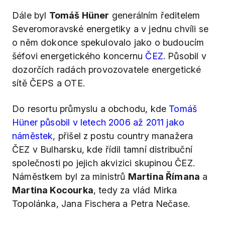
Dále byl
Tomáš Hüner
generálním ředitelem
Severomoravské energetiky a v jednu chvíli se
o něm dokonce spekulovalo jako o budoucím
šéfovi energetického koncernu
ČEZ
. Působil v
dozorčích radách provozovatele energetické
sítě ČEPS a OTE.
Do resortu průmyslu a obchodu, kde
Tomáš
Hüner působil v letech 2006 až 2011 jako
náměstek
, přišel z postu country manažera
ČEZ v Bulharsku, kde řídil tamní distribuční
společnosti po jejich akvizici skupinou ČEZ.
Náměstkem byl za ministrů
Martina Římana
a
Martina Kocourka
, tedy za vlád Mirka
Topolánka, Jana Fischera a Petra Nečase.