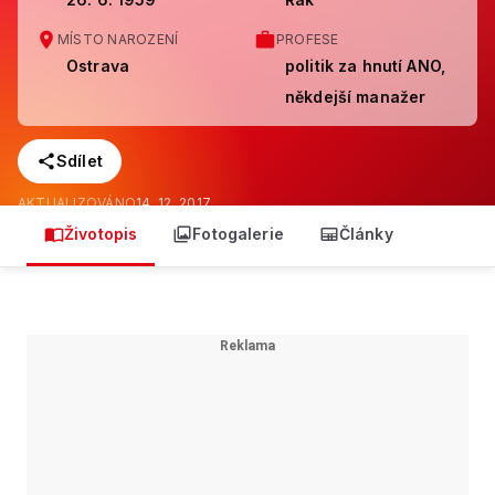
MÍSTO NAROZENÍ
PROFESE
Ostrava
politik za hnutí ANO,
někdejší manažer
Sdílet
AKTUALIZOVÁNO
14. 12. 2017
Životopis
Fotogalerie
Články