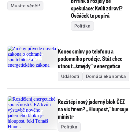
brífink a rozjely se
Musíte vědět!
spekulace: Kvůli zdraví?
Ovčáček to popírá
Politika
Konec smluv po telefonu a
podomního prodeje. Stát chce
utnout „šmejdy“ v energetice
Události
Domácí ekonomka
Rozštěpí nový jaderný blok ČEZ
na víc firem? „Hloupost,“ burcuje
ministr
Politika