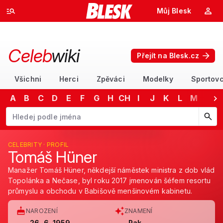
Můj Blesk
Celeb
wiki
Přejít na Blesk.cz
Všichni
Herci
Zpěváci
Modelky
Sportovc
A
B
C
D
E
F
G
H
CH
I
J
K
L
M
N
Začněte psát jméno. Šipkami dolů a nahoru procházejte návrhy, kláv
CELEBRITY · PROFIL
Tomáš Hüner
Manažer Tomáš Hüner, někdejší náměstek ministra z dob vlád
Topolánka a Nečase, byl roku 2017 jmenován šéfem resortu
průmyslu a obchodu v Babišově menšinovém kabinetu.
NAROZENÍ
ZNAMENÍ
26. 6. 1959
Rak