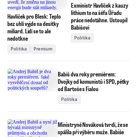
Exministr Havlíček z kauzy
lithium to na šéfa Úřadu
Havlíček pro Blesk: Teplo
práce nedotáhne. Ustoupil
bez uhlí vyjde na desítky
Babišovi
miliard. Lidí se to ale
nedotkne
Politika
Politika
Premium
Babiš dva roky premiérem:
Dvojky od komunistů i SPD, pětky
od Bartoše s Fialou
Politika
Ministryně Nováková tvrdí, že se
spálila při výběru muže. Babiše