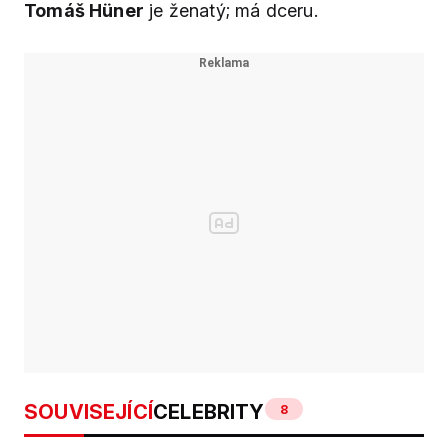
Tomáš Hüner
je ženatý; má dceru.
SOUVISEJÍCÍ
CELEBRITY
8