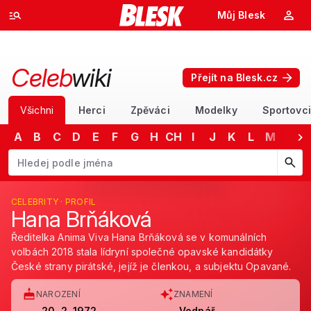
Můj Blesk
Celeb
wiki
Přejít na Blesk.cz
Všichni
Herci
Zpěváci
Modelky
Sportovci
A
B
C
D
E
F
G
H
CH
I
J
K
L
M
N
Začněte psát jméno. Šipkami dolů a nahoru procházejte návrhy, kláv
CELEBRITY · PROFIL
Hana Brňáková
Ředitelka Anima Viva Hana Brňáková se v komunálních
volbách 2018 stala lídryní společné opavské kandidátky
České strany pirátské, jejíž je členkou, a subjektu Opavané.
NAROZENÍ
ZNAMENÍ
20. 2. 1972
Vodnář