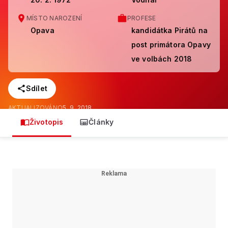
MÍSTO NAROZENÍ
PROFESE
Opava
kandidátka Pirátů na
post primátora Opavy
ve volbách 2018
Sdílet
AKTUALIZOVÁNO
5. 9. 2018
Životopis
Články