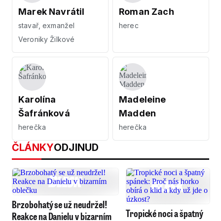
Marek Navrátil
Roman Zach
stavař, exmanžel
herec
Veroniky Žilkové
Karolína
Madeleine
Šafránková
Madden
herečka
herečka
ČLÁNKY
ODJINUD
Brzobohatý se už neudržel!
Tropické noci a špatný
Reakce na Danielu v bizarním