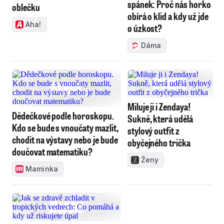
spánek: Proč nás horko
oblečku
obírá o klid a kdy už jde
Aha!
o úzkost?
Dáma
Miluje ji i Zendaya!
Dědečkové podle horoskopu.
Sukně, která udělá
Kdo se bude s vnoučaty mazlit,
stylový outfit z
chodit na výstavy nebo je bude
obyčejného trička
doučovat matematiku?
Ženy
Maminka