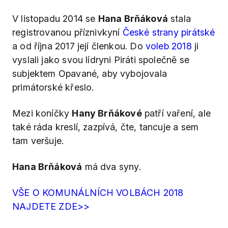
V listopadu 2014 se
Hana Brňáková
stala
registrovanou příznivkyní
České strany pirátské
a od října 2017 její členkou. Do
voleb 2018
ji
vyslali jako svou lídryni Piráti společně se
subjektem Opavané, aby vybojovala
primátorské křeslo.
Mezi koníčky
Hany Brňákové
patří vaření, ale
také ráda kreslí, zazpívá, čte, tancuje a sem
tam veršuje.
Hana Brňáková
má dva syny.
VŠE O KOMUNÁLNÍCH VOLBÁCH 2018
NAJDETE ZDE>>