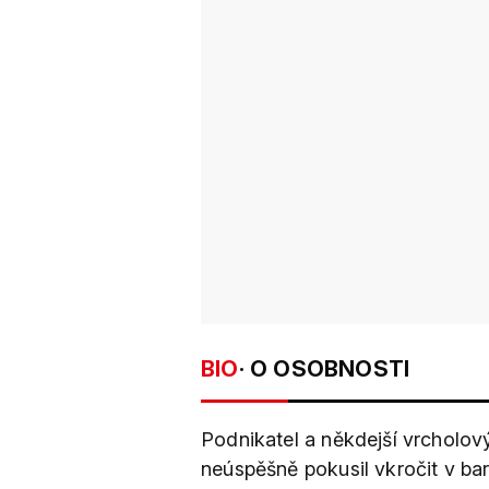
BIO
· O OSOBNOSTI
Podnikatel a někdejší vrcholo
neúspěšně pokusil vkročit v b