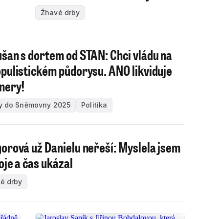
Žhavé drby
šan s dortem od STAN: Chci vládu na
pulistickém půdorysu. ANO likviduje
nery!
y do Sněmovny 2025
Politika
orová už Danielu neřeší: Myslela jsem
voje a čas ukázal
é drby