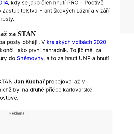
014
, kdy se jako člen hnutí PRO - Poctivě
astupitelstva Františkových Lázní a v září
rosty.
 až za STAN
a posty obhájil. V
krajských volbách 2020
končil jako první náhradník. To již měl za
ury do
Sněmovny
, a to za hnutí UNP a hnutí
í STAN
Jan Kuchař
probojoval až v
 nichž byl na druhé příčce karlovarské
ostové.