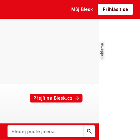
Můj Blesk
Přihlásit se
Přejít na Blesk.cz
W
X
Y
Z
Začněte psát jméno. Šipkami dolů a nahoru procházejte návrhy, kl