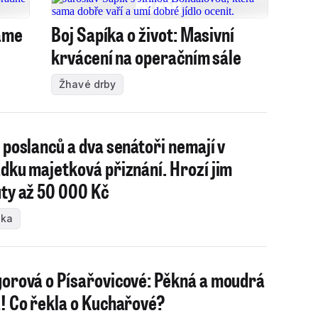
áme
Boj Sapíka o život: Masivní
krvácení na operačním sále
Žhavé drby
 poslanců a dva senátoři nemají v
dku majetková přiznání. Hrozí jim
ty až 50 000 Kč
ika
orová o Písařovicové: Pěkná a moudrá
! Co řekla o Kuchařové?