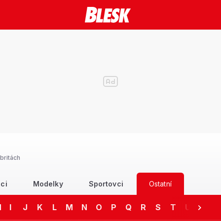
britách
ci
Modelky
Sportovci
Ostatní
H
I
J
K
L
M
N
O
P
Q
R
S
T
U
V