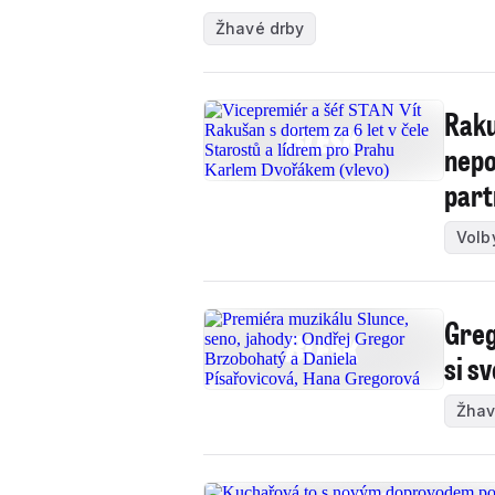
Žhavé drby
Raku
nepo
part
Volb
Greg
si s
Žhav