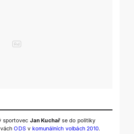
vý sportovec
Jan Kuchař
se do politiky
arvách
ODS
v
komunálních volbách 2010
.