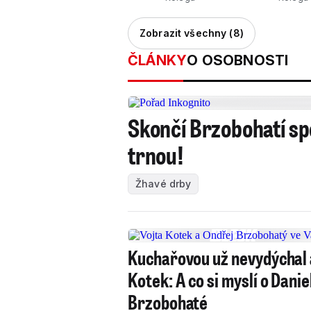
Zobrazit všechny (8)
ČLÁNKY
O OSOBNOSTI
Skončí Brzobohatí spo
trnou!
Žhavé drby
Kuchařovou už nevydýchal 
Kotek: A co si myslí o Danie
Brzobohaté