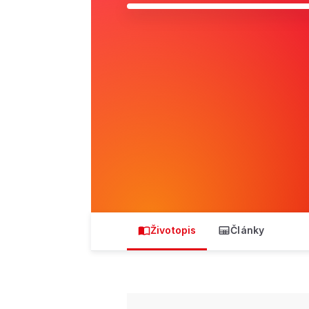
Životopis
Články