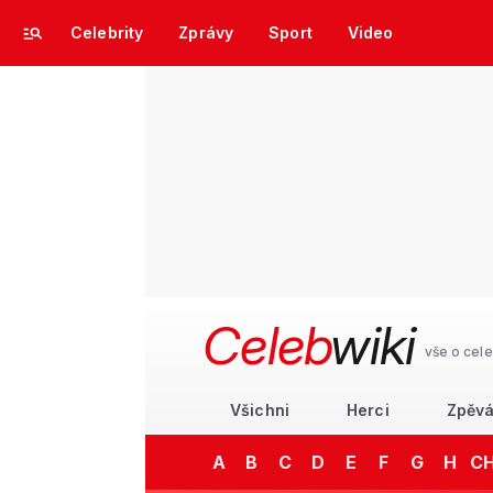
Celebrity
Zprávy
Sport
Video
Celeb
wiki
vše o cele
Všichni
Herci
Zpěvá
A
B
C
D
E
F
G
H
C