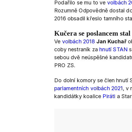
Podařilo se mu to ve
volbách 2
Rozumně Odpovědně dostal do Z
2016 obsadil křeslo tamního sta
Kučera se poslancem stal
Ve
volbách 2018
Jan Kuchař
ob
coby nestraník za
hnutí STAN
s
sebou dvě neúspěšné kandidat
PRO ZS.
Do dolní komory se člen hnut
parlamentních volbách 2021
, v
kandidátky koalice
Piráti
a Star