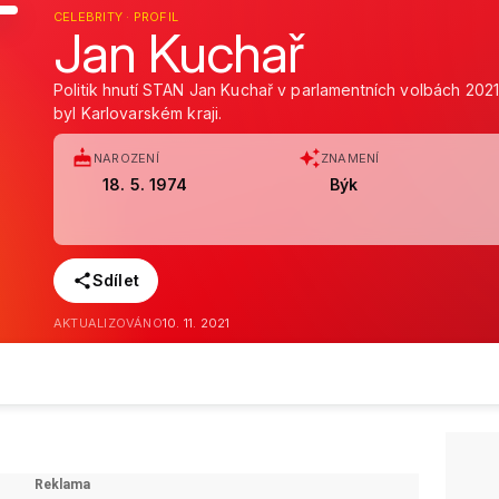
CELEBRITY · PROFIL
Jan Kuchař
Politik hnutí STAN Jan Kuchař v parlamentních volbách 202
byl Karlovarském kraji.
NAROZENÍ
ZNAMENÍ
18. 5. 1974
Býk
Sdílet
AKTUALIZOVÁNO
10. 11. 2021