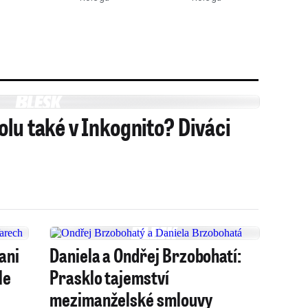
lu také v Inkognito? Diváci
ani
Daniela a Ondřej Brzobohatí:
le
Prasklo tajemství
mezimanželské smlouvy