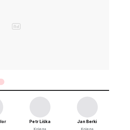
8
lor
Petr Liška
Jan Berki
Kolega
Kolega