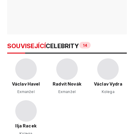
SOUVISEJÍCÍ
CELEBRITY
14
Václav Havel
Radvít Novák
Václav Vydra
Exmanžel
Exmanžel
Kolega
Ilja Racek
Kolega