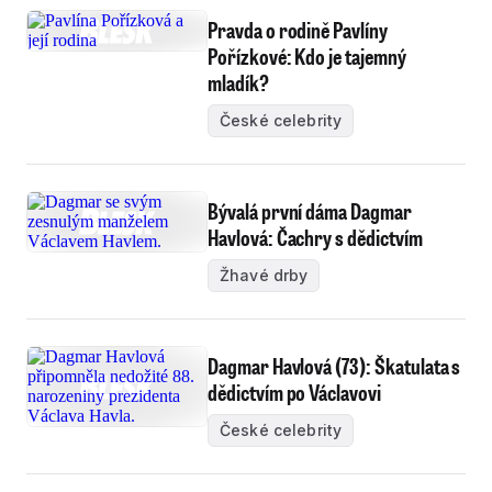
Pravda o rodině Pavlíny
Pořízkové: Kdo je tajemný
mladík?
České celebrity
Bývalá první dáma Dagmar
Havlová: Čachry s dědictvím
Žhavé drby
Dagmar Havlová (73): Škatulata s
dědictvím po Václavovi
České celebrity