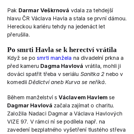
Pak
Darmar Veškrnová
vdala za tehdejší
hlavu ČR Václava Havla a stala se první dámou.
Hereckou kariéru tehdy na jedenáct let
přerušila.
Po smrti Havla se k herectví vrátila
Když se po
smrti manžela
na divadelní prkna a
před kameru
Dagma Havlová
vrátila, mohli ji
dováci spatřit třeba v seriálu
Sanitka 2
nebo v
komedii
Dědictví aneb Kurva se neříká.
Během manželství s
Václavem Havlem
se
Dagmar Havlová
začala zajímat o charitu.
Založila Nadaci Dagmar a Václava Havlových
VIZE 97
.
V rámci ní se podílela např. na
zavedení bezplatného vyšetření tlustého střeva