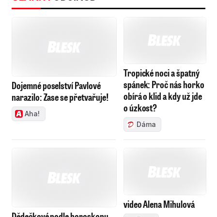
Dojemné poselství Pavlové
narazilo: Zase se přetvařuje!
Tropické noci a špatný
spánek: Proč nás horko
Aha!
obírá o klid a kdy už jde
o úzkost?
Dáma
video Alena Mihulová
Ženy
Dědečkové podle horoskopu.
Kdo se bude s vnoučaty mazlit,
chodit na výstavy nebo je bude
doučovat matematiku?