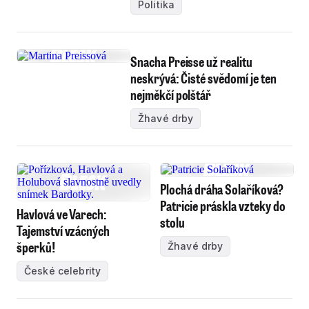
Politika
Snacha Preisse už realitu
neskrývá: Čisté svědomí je ten
nejměkčí polštář
Žhavé drby
Plochá dráha Solaříková?
Patricie práskla vzteky do
Havlová ve Varech:
stolu
Tajemství vzácných
šperků!
Žhavé drby
České celebrity