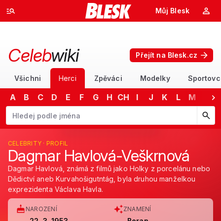
Můj Blesk
Celeb
wiki
Přejít na Blesk.cz
Všichni
Herci
Zpěváci
Modelky
Sportovc
A
B
C
D
E
F
G
H
CH
I
J
K
L
M
N
Začněte psát jméno. Šipkami dolů a nahoru procházejte návrhy, kláv
CELEBRITY · PROFIL
Dagmar Havlová-Veškrnová
Dagmar Havlová, známá z filmů jako Holky z porcelánu nebo
Dědictví aneb Kurvahošigutntág, byla druhou manželkou
exprezidenta Václava Havla.
NAROZENÍ
ZNAMENÍ
22. 3. 1953
Beran