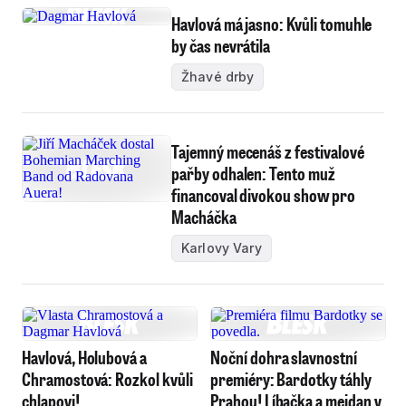
Havlová má jasno: Kvůli tomuhle
by čas nevrátila
Žhavé drby
Tajemný mecenáš z festivalové
pařby odhalen: Tento muž
financoval divokou show pro
Macháčka
Karlovy Vary
Havlová, Holubová a
Noční dohra slavnostní
Chramostová: Rozkol kvůli
premiéry: Bardotky táhly
chlapovi!
Prahou! Líbačka a mejdan v