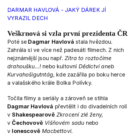
DARMAR HAVLOVÁ - JAKÝ DÁREK JÍ
VYRAZIL DECH
Veškrnová si vzla první prezidenta ČR
Poté se
Dagmar Havlová
stala hvězdou.
Zahrála si ve více než padesáti filmech. Z nich
nejznámější jsou např.
Zítra to roztočíme
drahoušku…!
nebo kultovní
Dědictví aneb
Kurvahošigutntág
, kde zazářila po boku herce
a valašského krále Bolka Polívky.
Točila filmy a seriály a zároveň se stihla
Dagmar Havlová
převtělit i do divadelních rolí
v
Shakespearově
Zkrocení zlé ženy,
v
Čechovově
Višňovém sadu
nebo
v
Ionescově
Macbettovi
.