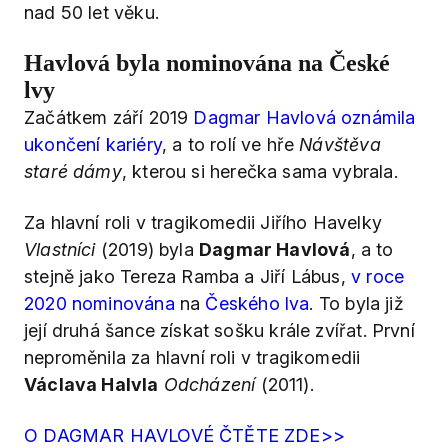
nad 50 let věku.
Havlová byla nominována na České
lvy
Začátkem září 2019
Dagmar Havlová oznámila
ukončení kariéry
, a to rolí ve hře
Návštěva
staré dámy
, kterou si herečka sama vybrala.
Za hlavní roli v tragikomedii Jiřího Havelky
Vlastníci
(2019) byla
Dagmar Havlová
, a to
stejně jako Tereza Ramba a Jiří Lábus,
v roce
2020 nominována
na
Českého lva
. To byla již
její druhá šance získat sošku krále zvířat. První
neproměnila za hlavní roli v tragikomedii
Václava Halvla
Odcházení
(2011).
O DAGMAR HAVLOVÉ ČTĚTE ZDE>>