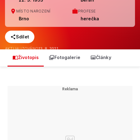
MÍSTO NAROZENÍ
PROFESE
Brno
herečka
Sdílet
AKTUALIZOVÁNO
13. 8. 2021
Životopis
Fotogalerie
Články