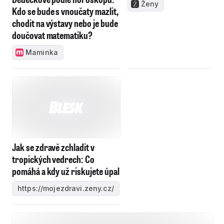
Maminka
Jak se zdravě zchladit v
tropických vedrech: Co
pomáhá a kdy už riskujete úpal
https://mojezdravi.zeny.cz/
Za státní dluhy Česko platí čtvrté nejvyšší úroky v
Evropské unii
e15