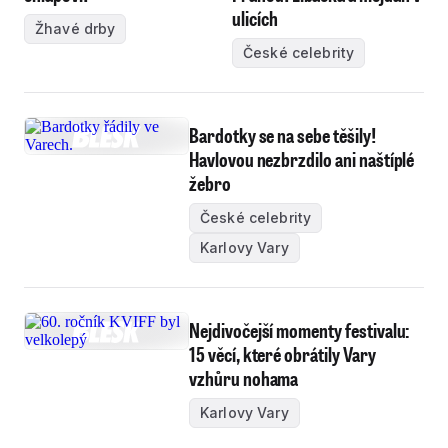
ulicích
Žhavé drby
České celebrity
Bardotky se na sebe těšily!
Havlovou nezbrzdilo ani naštíplé
žebro
České celebrity
Karlovy Vary
Nejdivočejší momenty festivalu:
15 věcí, které obrátily Vary
vzhůru nohama
Karlovy Vary