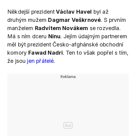
Někdejší prezident
Václav Havel
byl až
druhým mužem
Dagmar Veškrnové
. S prvním
manželem
Radvítem Novákem
se rozvedla.
Má s ním dceru
Ninu
. Jejím údajným partnerem
měl být prezident Česko-afghánské obchodní
komory
Fawad Nadri
. Ten to však popřel s tím,
že jsou
jen přátelé
.