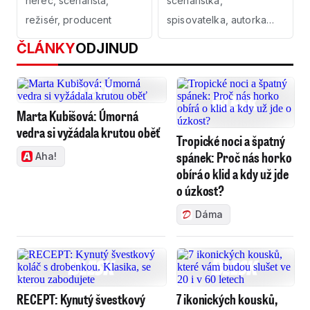
herec, scénárista,
scenáristka,
režisér, producent
spisovatelka, autorka
knížek pro děti
ČLÁNKY
ODJINUD
Marta Kubišová: Úmorná
vedra si vyžádala krutou oběť
Tropické noci a špatný
spánek: Proč nás horko
Aha!
obírá o klid a kdy už jde
o úzkost?
Dáma
RECEPT: Kynutý švestkový
7 ikonických kousků,