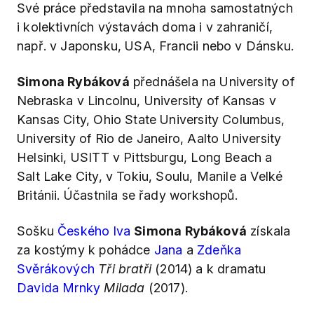
Své práce představila na mnoha samostatných
i kolektivních výstavách doma i v zahraničí,
např. v Japonsku, USA, Francii nebo v Dánsku.
Simona Rybáková
přednášela na University of
Nebraska v Lincolnu, University of Kansas v
Kansas City, Ohio State University Columbus,
University of Rio de Janeiro, Aalto University
Helsinki, USITT v Pittsburgu, Long Beach a
Salt Lake City, v Tokiu, Soulu, Manile a Velké
Británii. Účastnila se řady workshopů.
Sošku
Českého lva
Simona Rybáková
získala
za kostýmy k pohádce
Jana
a
Zdeňka
Svěrákových
Tři bratři
(2014) a k dramatu
Davida Mrnky
Milada
(2017).