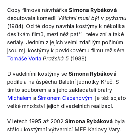
Coby filmová návrhářka
Simona Rybáková
debutovala komedií
Všichni musí být v pyžamu
(1984). Od té doby navrhla kostýmy k několika
desítkám filmů, mezi něž patří i televizní a také
seriály. Jedním z jejích velmi zdařilým počinům
jsou mj. kostýmy k povídkovému filmu režiséra
Tomáše Vorla
Pražská 5
(1988).
Divadelními kostýmy se
Simona Rybáková
podílela na úspěchu Baletní jednotky Křeč. S
tímto souborem a s jeho zakladateli bratry
Michalem
a
Šimonem Cabanovými
je též spjato
velké množství jejích divadelních realizací.
V letech 1995 až 2002
Simona Rybáková
byla
stálou kostýmní výtvarnicí MFF Karlovy Vary.