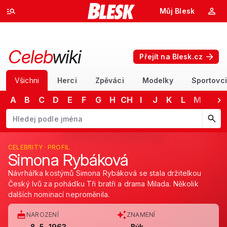
Můj Blesk
Celeb
wiki
Přejít na Blesk.cz
Všichni
Herci
Zpěváci
Modelky
Sportovci
A
B
C
D
E
F
G
H
CH
I
J
K
L
M
N
Začněte psát jméno. Šipkami dolů a nahoru procházejte návrhy, kláv
CELEBRITY · PROFIL
Simona Rybáková
Návrhářka kostýmů Simona Rybáková se stala držitelkou
Český lvů za pohádku Tři bratři a drama Milada. Několik
dalších nominací neproměnila.
NAROZENÍ
ZNAMENÍ
8. 5. 1963
Býk