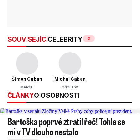
SOUVISEJÍCÍ
CELEBRITY
2
Šimon Caban
Michal Caban
Manžel
příbuzný
ČLÁNKY
O OSOBNOSTI
Bartoška poprvé ztratil řeč! Tohle se
mi v TV dlouho nestalo