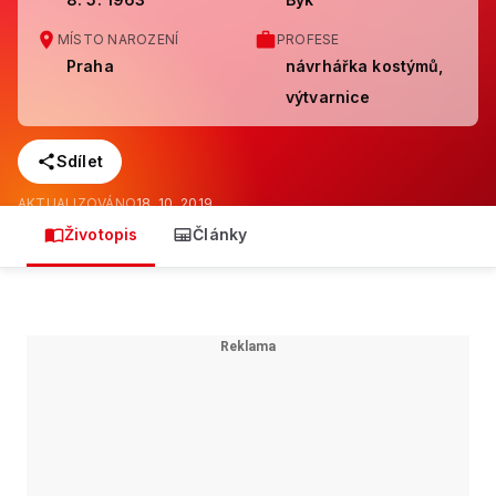
MÍSTO NAROZENÍ
PROFESE
Praha
návrhářka kostýmů,
výtvarnice
Sdílet
AKTUALIZOVÁNO
18. 10. 2019
Životopis
Články