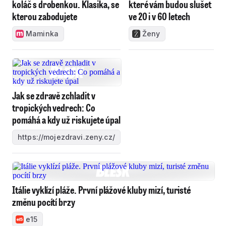
koláč s drobenkou. Klasika, se
které vám budou slušet
kterou zabodujete
ve 20 i v 60 letech
Maminka
Ženy
Jak se zdravě zchladit v
tropických vedrech: Co
pomáhá a kdy už riskujete úpal
https://mojezdravi.zeny.cz/
Itálie vyklízí pláže. První plážové kluby mizí, turisté
změnu pocítí brzy
e15