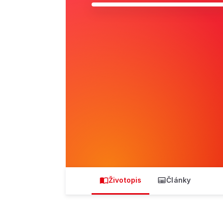
Životopis
Články