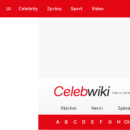
Celebrity
Zprávy
Sport
Video
Celeb
wiki
vše o cele
Všichni
Herci
Zpěvá
A
B
C
D
E
F
G
H
C