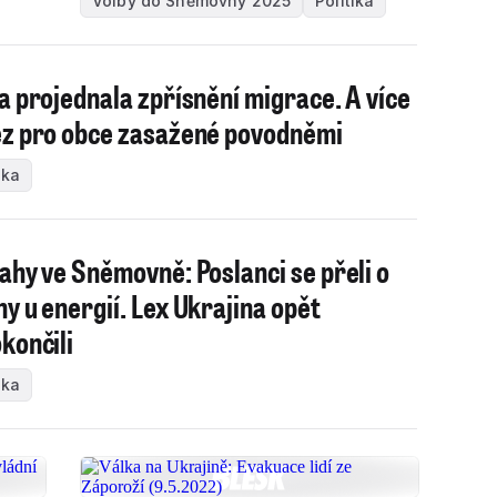
Volby do Sněmovny 2025
Politika
a projednala zpřísnění migrace. A více
z pro obce zasažené povodněmi
ika
ahy ve Sněmovně: Poslanci se přeli o
y u energií. Lex Ukrajina opět
končili
ika