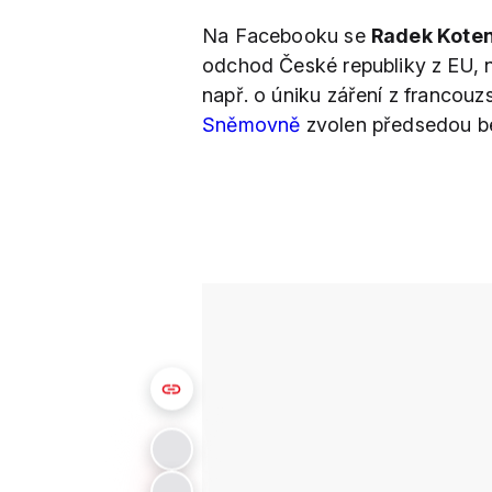
Na Facebooku se
Radek Kote
odchod České republiky z EU, n
např. o úniku záření z francouz
Sněmovně
zvolen předsedou b