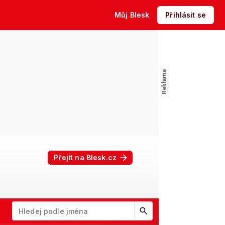
Můj Blesk
Přihlásit se
Přejít na Blesk.cz
W
X
Y
Z
Začněte psát jméno. Šipkami dolů a nahoru procházejte návrhy, kl