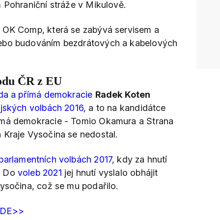
m Pohraniční stráže v Mikulově.
y OK Comp, která se zabývá servisem a
nebo budováním bezdrátových a kabelových
hodu ČR z EU
da a přímá demokracie
Radek Koten
ajských volbách 2016
, a to na kandidátce
ímá demokracie - Tomio Okamura a Strana
 Kraje Vysočina se nedostal.
parlamentních volbách 2017
, kdy za hnutí
. Do
voleb 2021
jej hnutí vyslalo obhájit
Vysočina, což se mu podařilo.
ZDE>>