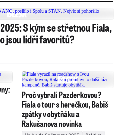
2025: S kým se střetnou Fiala,
 jsou lídři favoritů?
ny:
Proč vybrali Pazderkovou?
Fiala o tour s herečkou, Babiš
zpátky v obytňáku a
Rakušanova novinka