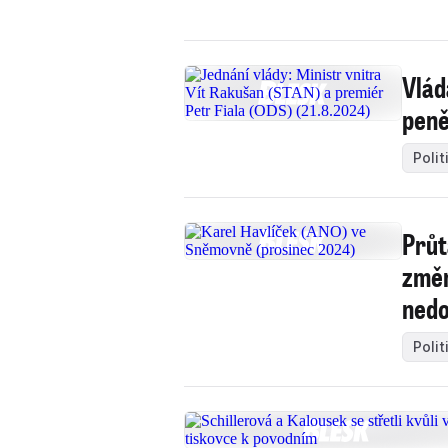
Vlád
peně
Polit
Průt
změn
nedo
Polit