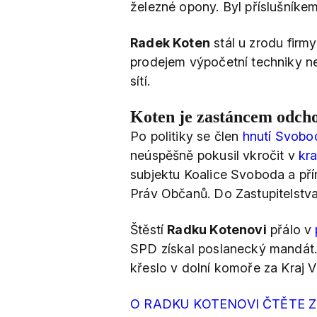
železné opony. Byl příslušníke
Radek Koten
stál u zrodu firm
prodejem výpočetní techniky 
sítí.
Koten je zastáncem odc
Po politiky se člen
hnutí Svobo
neúspěšně pokusil vkročit v
kr
subjektu Koalice Svoboda a př
Práv Občanů. Do Zastupitelstva
Štěstí
Radku Kotenovi
přálo v
SPD získal poslanecký mandát
křeslo v dolní komoře za Kraj 
O RADKU KOTENOVI ČTĚTE 