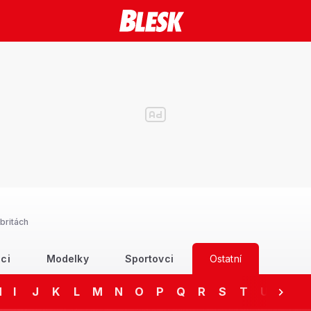
britách
ci
Modelky
Sportovci
Ostatní
H
I
J
K
L
M
N
O
P
Q
R
S
T
U
V