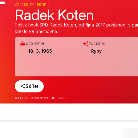
CELEBRITY · PROFIL
Radek Koten
Politik hnutí SPD Radek Koten, od října 2017 poslanec, v pa
křeslo ve Sněmovně.
NAROZENÍ
ZNAMENÍ
18. 3. 1965
Ryby
Sdílet
AKTUALIZOVÁNO
26. 10. 2021