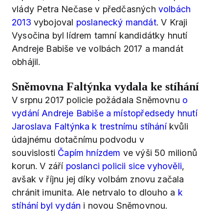
vlády Petra Nečase v předčasných
volbách
2013
vybojoval
poslanecký mandát
. V Kraji
Vysočina byl lídrem tamní kandidátky hnutí
Andreje Babiše ve volbách 2017 a mandát
obhájil.
Sněmovna Faltýnka vydala ke stíhání
V srpnu 2017 policie požádala Sněmovnu
o
vydání Andreje Babiše a místopředsedy hnutí
Jaroslava Faltýnka k trestnímu stíhání
kvůli
údajnému dotačnímu podvodu v
souvislosti
Čapím hnízdem
ve výši 50 milionů
korun. V září
poslanci policii sice vyhověli
,
avšak v říjnu jej díky volbám znovu začala
chránit imunita. Ale netrvalo to dlouho a
k
stíhání byl vydán
i novou Sněmovnou.