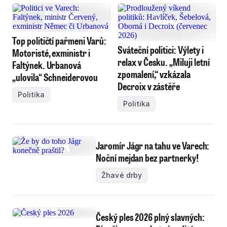
Top političtí pařmeni Varů:
Sváteční politici: Výlety i
Motoristé, exministr i
relax v Česku. „Miluji letní
Faltýnek. Urbanová
zpomalení,“ vzkázala
„ulovila“ Schneiderovou
Decroix v zástěře
Politika
Politika
Jaromír Jágr na tahu ve Varech:
Noční mejdan bez partnerky!
Žhavé drby
Český ples 2026 plný slavných: