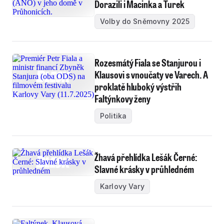
Dorazili i Macinka a Turek
Volby do Sněmovny 2025
Rozesmátý Fiala se Stanjurou i
Klausovi s vnoučaty ve Varech. A
proklatě hluboký výstřih
Faltýnkovy ženy
Politika
Žhavá přehlídka Lešák Černé:
Slavné krásky v průhledném
Karlovy Vary