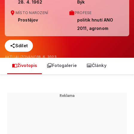
28. 4. 1962
Býk
MÍSTO NAROZENÍ
PROFESE
Prostějov
politik hnutí ANO
2011, agronom
Sdílet
AKTUALIZOVÁNO
18. 6. 2023
Životopis
Fotogalerie
Články