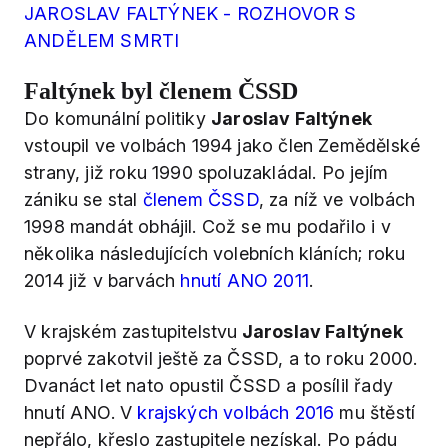
JAROSLAV FALTÝNEK - ROZHOVOR S
ANDĚLEM SMRTI
Faltýnek byl členem ČSSD
Do komunální politiky
Jaroslav Faltýnek
vstoupil ve volbách 1994 jako člen Zemědělské
strany, již roku 1990 spoluzakládal. Po jejím
zániku se stal
členem ČSSD
, za níž ve volbách
1998 mandát obhájil. Což se mu podařilo i v
několika následujících volebních kláních; roku
2014 již v barvách
hnutí ANO 2011
.
V krajském zastupitelstvu
Jaroslav Faltýnek
poprvé zakotvil ještě za ČSSD, a to roku 2000.
Dvanáct let nato opustil ČSSD a posílil řady
hnutí ANO. V
krajských volbách 2016
mu štěstí
nepřálo, křeslo zastupitele nezískal. Po pádu