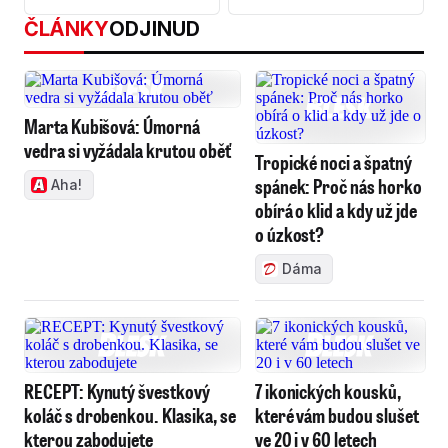
ambasador v Rusku
ČLÁNKY
ODJINUD
Marta Kubišová: Úmorná
vedra si vyžádala krutou oběť
Tropické noci a špatný
spánek: Proč nás horko
Aha!
obírá o klid a kdy už jde
o úzkost?
Dáma
RECEPT: Kynutý švestkový
7 ikonických kousků,
koláč s drobenkou. Klasika, se
které vám budou slušet
kterou zabodujete
ve 20 i v 60 letech