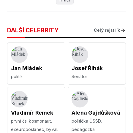
DALŠÍ CELEBRITY
Celý rejstřík
Jan Mládek
Josef Řihák
politik
Senátor
Vladimír Remek
Alena Gajdůšková
první čs. kosmonaut,
politička ČSSD,
exeuroposlanec, bývalý
pedagožka