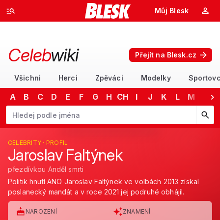
Můj Blesk
Celeb
wiki
Přejít na Blesk.cz
Všichni
Herci
Zpěváci
Modelky
Sportovc
A
B
C
D
E
F
G
H
CH
I
J
K
L
M
N
Začněte psát jméno. Šipkami dolů a nahoru procházejte návrhy, kláv
CELEBRITY · PROFIL
Jaroslav Faltýnek
přezdívkou Anděl smrti
Politik hnutí ANO Jaroslav Faltýnek ve volbách 2013 získal
poslanecký mandát a v roce 2021 jej podruhé obhájil.
NAROZENÍ
ZNAMENÍ