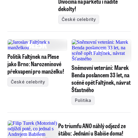
Divočina na parketu i nadité
dekolty!
České celebrity
Politik Faltýnek na Plese
jako Brno: Narozeninové
Sněmovní veteráni: Marek
překvapení pro manželku!
Benda poslancem 33 let, na
scéně opět Faltýnek, návrat
České celebrity
Šťastného
Politika
Po triumfu ANO náhlý odjezd ze
štábu: Jednání u Babiše doma!