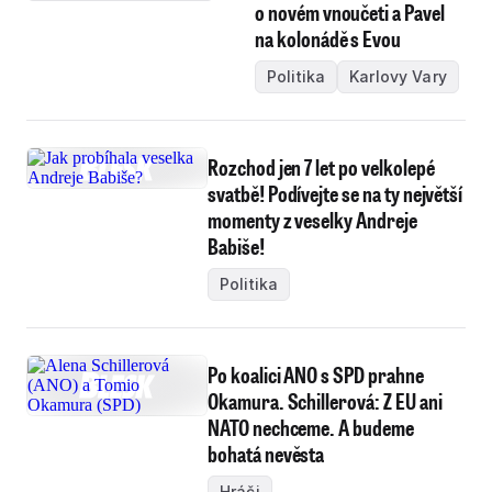
o novém vnoučeti a Pavel
na kolonádě s Evou
Politika
Karlovy Vary
Rozchod jen 7 let po velkolepé
svatbě! Podívejte se na ty největší
momenty z veselky Andreje
Babiše!
Politika
Po koalici ANO s SPD prahne
Okamura. Schillerová: Z EU ani
NATO nechceme. A budeme
bohatá nevěsta
Hráči