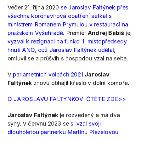
Večer 21. října 2020
se Jaroslav Faltýnek přes
všechna koronavirová opatření setkal s
ministrem Romanem Prymulou v restauraci na
pražském Vyšehradě
. Premiér
Andrej Babiš
jej
vyzval k rezignaci na funkci 1. místopředsedy
hnutí ANO, což Jaroslav Faltýnek udělal
,
omluvil se a průšvih s hospodou vzal na sebe.
V
parlametních volbách 2021
Jaroslav
Faltýnek
znovu obhájil křeslo v dolní komoře.
O JAROSLAVU FALTÝNKOVI ČTĚTE ZDE>>
Jaroslav Faltýnek
je rozvedený a má dva
syny. V červnu 2023 se
si vzal svoji
dlouholetou partnerku Martinu Plézelovou
.