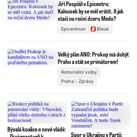
Jiří Pospíšil v Epicentru:
Kalousek by se měl vrátit. A jak
stačí na roční dceru Medu?
Epicentrum
Blesk
Velký plán ANO: Prokop má dobýt
Prahu a stát se primátorem!
Komunální volby
Praha - Zprávy
Bývalá koalice o nové vládě:
Spor o Ukrajinu v Partii:
„Zkušenost velí k