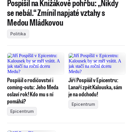
Pospíšil na Knížákově pohřbu: „Nikdy
se nebál.“ Zmínil napjaté vztahy s
Medou Mládkovou
Politika
Pospíšil o rodičovství i
Jiří Pospíšil v Epicentru:
coming-outu: Jeho Meda
Lanaří zpět Kalouska, sám
oslaví rok! Kdo mu s ní
je na odchodu!
pomáhá?
Epicentrum
Epicentrum