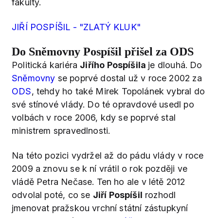
fakulty.
JIŘÍ POSPÍŠIL - "ZLATÝ KLUK"
Do Sněmovny Pospíšil přišel za ODS
Politická kariéra
Jiřího Pospíšila
je dlouhá. Do
Sněmovny
se poprvé dostal už v roce 2002 za
ODS
, tehdy ho také Mirek Topolánek vybral do
své stínové vlády. Do té opravdové usedl po
volbách v roce 2006, kdy se poprvé stal
ministrem spravedlnosti.
Na této pozici vydržel až do pádu vlády v roce
2009 a znovu se k ní vrátil o rok později ve
vládě Petra Nečase. Ten ho ale v létě 2012
odvolal poté, co se
Jiří Pospíšil
rozhodl
jmenovat pražskou vrchní státní zástupkyní