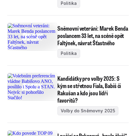
Politika
Sněmovní veteráni: Marek Benda
poslancem 33 let, na scéně opět
Faltýnek, návrat Šťastného
Politika
Kandidátky pro volby 2025: S
kým se střetnou Fiala, Babiš či
Rakušan a kdo jsou lídři
favoritů?
Volby do Sněmovny 2025
Loučící se Pekarová „hnula žlučí“