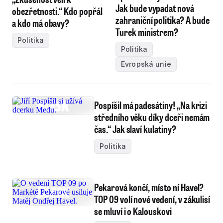
Jak bude vypadat nová
obezřetnosti.“ Kdo popřál
zahraniční politika? A bude
a kdo má obavy?
Turek ministrem?
Politika
Politika
Evropská unie
Pospíšil má padesátiny! „Na krizi
středního věku díky dceři nemám
čas.“ Jak slaví kulatiny?
Politika
Pekarová končí, místo ní Havel?
TOP 09 volí nové vedení, v zákulisí
se mluví i o Kalouskovi