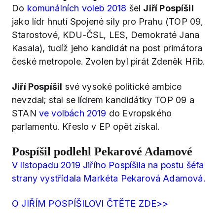
Do
komunálních voleb 2018
šel
Jiří Pospíšil
jako lídr hnutí Spojené sily pro Prahu (TOP 09,
Starostové, KDU-ČSL, LES, Demokraté Jana
Kasala), tudíž jeho kandidát na post primátora
české metropole. Zvolen byl pirát Zdeněk Hřib.
Jiří Pospíšil
své vysoké politické ambice
nevzdal; stal se lídrem kandidátky TOP 09 a
STAN
ve volbách 2019
do Evropského
parlamentu. Křeslo v EP opět získal.
Pospíšil podlehl Pekarové Adamové
V listopadu 2019 Jiřího Pospíšila na postu šéfa
strany vystřídala Markéta Pekarová Adamová.
O JIŘÍM POSPÍŠILOVI ČTĚTE ZDE>>