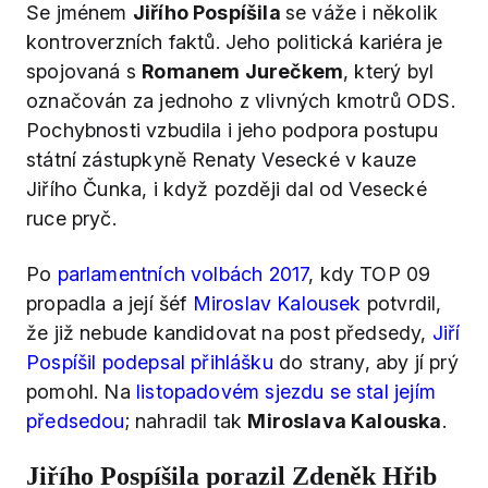
Se jménem
Jiřího Pospíšila
se váže i několik
kontroverzních faktů. Jeho politická kariéra je
spojovaná s
Romanem Jurečkem
, který byl
označován za jednoho z vlivných kmotrů ODS.
Pochybnosti vzbudila i jeho podpora postupu
státní zástupkyně Renaty Vesecké v kauze
Jiřího Čunka, i když později dal od Vesecké
ruce pryč.
Po
parlamentních volbách 2017
, kdy TOP 09
propadla a její šéf
Miroslav Kalousek
potvrdil,
že již nebude kandidovat na post předsedy,
Jiří
Pospíšil podepsal přihlášku
do strany, aby jí prý
pomohl. Na
listopadovém sjezdu se stal jejím
předsedou
; nahradil tak
Miroslava Kalouska
.
Jiřího Pospíšila porazil Zdeněk Hřib