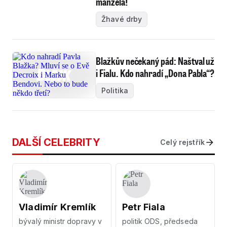
manžela!
Žhavé drby
Blažkův nečekaný pád: Naštval už
i Fialu. Kdo nahradí „Dona Pabla“?
Politika
DALŠÍ CELEBRITY
Celý rejstřík
Vladimír Kremlík
Petr Fiala
bývalý ministr dopravy v
politik ODS, předseda