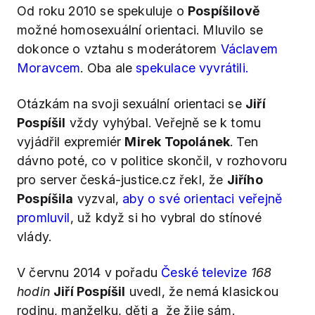
Od roku 2010 se spekuluje o
Pospíšilově
možné homosexuální orientaci. Mluvilo se
dokonce o vztahu s moderátorem
Václavem
Moravcem
. Oba ale
spekulace vyvrátili.
Otázkám na svoji sexuální orientaci se
Jiří
Pospíšil
vždy vyhýbal. Veřejně se k tomu
vyjádřil expremiér
Mirek Topolánek
. Ten
dávno poté, co v politice skončil, v rozhovoru
pro server česká-justice.cz řekl, že
Jiřího
Pospíšila
vyzval,
aby o své orientaci veřejně
promluvil
, už když si ho vybral do stínové
vlády.
V červnu 2014 v pořadu
České televize
168
hodin
Jiří Pospíšil
uvedl, že nemá klasickou
rodinu, manželku, děti a že žije sám.