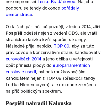
nekompromisní
Lenku Bradáčovou
. Na jeho
podporu se tehdy dokonce
pořádaly
demonstrace
.
O dalších pár měsíců později, v lednu 2014,
Jiří
Pospíšil
odešel nejen z vedení ODS, ale vrátil i
stranickou knížku kvůli sporům s kolegy.
Následně přijal nabídku
TOP 09
, aby za tuto
pravicovou a konzervativní stranu kandidoval v
eurovolbách 2014
a jeho obliba u veřejnosti
opět přinesla plody: do
europarlamentních
eurolavic usedl
, byl nejkroužkovanějším
kandidátem nejen z TOP 09 (přeskočil tehdy
Luďka Niedermayera), ale dokonce ze všech
na příč politickým spektrem.
Pospíšil nahradil Kalouska