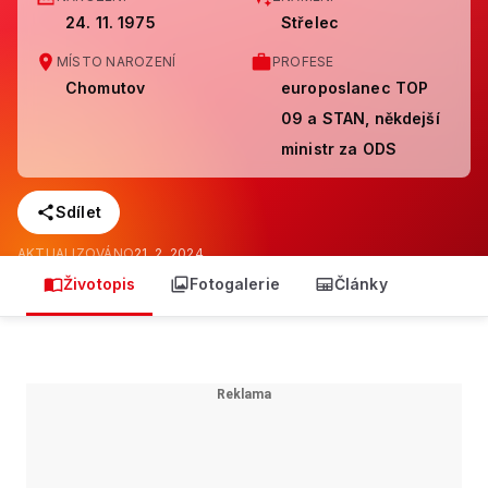
24. 11. 1975
Střelec
MÍSTO NAROZENÍ
PROFESE
Chomutov
europoslanec TOP
09 a STAN, někdejší
ministr za ODS
Sdílet
AKTUALIZOVÁNO
21. 2. 2024
Životopis
Fotogalerie
Články