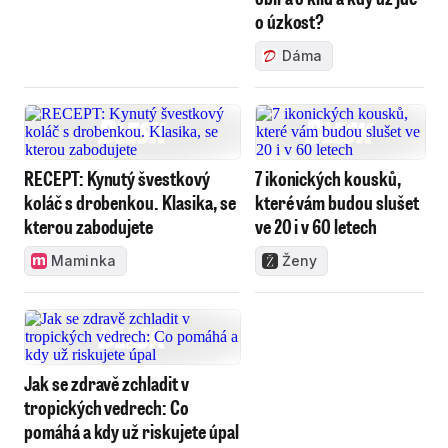
o úzkost?
Dáma
RECEPT: Kynutý švestkový
7 ikonických kousků,
koláč s drobenkou. Klasika, se
které vám budou slušet
kterou zabodujete
ve 20 i v 60 letech
Maminka
Ženy
Jak se zdravě zchladit v
tropických vedrech: Co
pomáhá a kdy už riskujete úpal