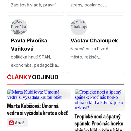
Babišově vládě, právník,
strany, poslanec,
pedagog
předseda vlády
Pavla Pivoňka
Václav Chaloupek
Vaňková
5. senátor za Plzeň-
politička hnutí STAN,
město, režisér,
ekonomka, pedagožka,
scenárista, publicista
manažerka
ČLÁNKY
ODJINUD
Marta Kubišová: Úmorná
vedra si vyžádala krutou oběť
Tropické noci a špatný
spánek: Proč nás horko
Aha!
obírá o klid a kdy už jde