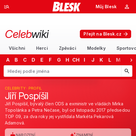
Můj Blesk
Celeb
wiki
Přejít na Blesk.cz
Všichni
Herci
Zpěváci
Modelky
Sportovc
A
B
C
D
E
F
G
H
CH
I
J
K
L
M
N
Začněte psát jméno. Šipkami dolů a nahoru procházejte návrhy, kláv
CELEBRITY · PROFIL
Jiří Pospíšil
Jiří Pospíšil, bývalý člen ODS a exministr ve vládách Mirka
Topolánka a Petra Nečase, byl od listopadu 2017 předsedou
TOP 09, za dva roky jej vystřídala Markéta Pekarová
Adamová.
NAROZENÍ
ZNAMENÍ