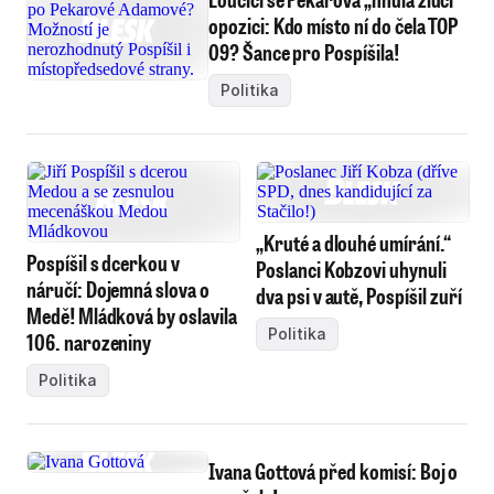
opozici: Kdo místo ní do čela TOP
09? Šance pro Pospíšila!
Politika
„Kruté a dlouhé umírání.“
Pospíšil s dcerkou v
Poslanci Kobzovi uhynuli
náručí: Dojemná slova o
dva psi v autě, Pospíšil zuří
Medě! Mládková by oslavila
Politika
106. narozeniny
Politika
Ivana Gottová před komisí: Boj o