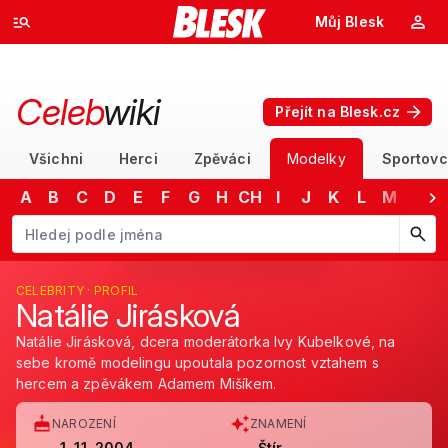
Můj Blesk
Celeb
wiki
Přejít na Blesk.cz
Všichni
Herci
Zpěváci
Modelky
Sportovc
A
B
C
D
E
F
G
H
CH
I
J
K
L
M
N
Začněte psát jméno. Šipkami dolů a nahoru procházejte návrhy, kláv
CELEBRITY · PROFIL
Natálie Jirásková
Natálie Jirásková, dcera moderátorka Ivy Kubelkové, na
sebe kromě modelingu upoutala pozornost vztahem s
hercem a zpěvákem Adamem Mišíkem.
NAROZENÍ
ZNAMENÍ
1. 11. 2004
Štír