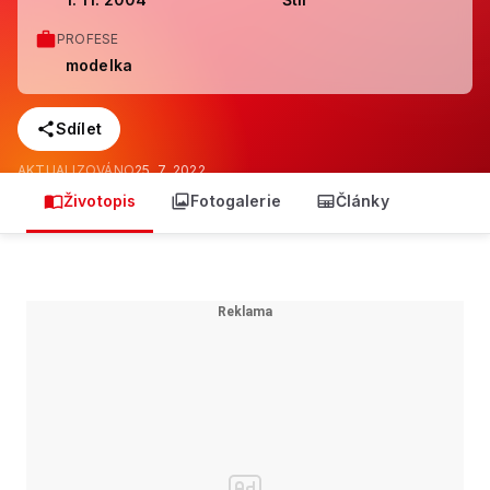
PROFESE
modelka
Sdílet
AKTUALIZOVÁNO
25. 7. 2022
Životopis
Fotogalerie
Články