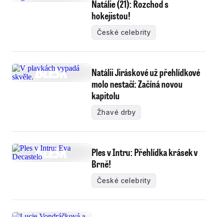
Natálie (21): Rozchod s
hokejistou!
České celebrity
Natálii Jiráskové už přehlídkové
molo nestačí: Začíná novou
kapitolu
Žhavé drby
Ples v Intru: Přehlídka krásek v
Brně!
České celebrity