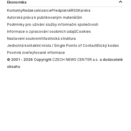
Ekonomika
Kontakty
Redakce
Inzerce
Předplatné
RSS
Kariéra
Autorská práva k publikovaným materiálům
Podmínky pro užívání služby informační společnosti
Informace o zpracování osobních údajů
Cookies
Nastavení soukromí
Vlastnická struktura
Jednotná kontaktní místa / Single Points of Contact
Etický kodex
Povinně zveřejňované informace
© 2001 - 2026 Copyright
CZECH NEWS CENTER a.s.
a dodavatelé
obsahu