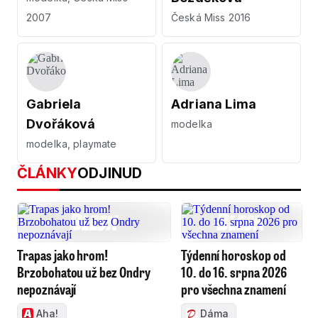
2007
Česká Miss 2016
Gabriela
Adriana Lima
Dvořáková
modelka
modelka, playmate
ČLÁNKY
ODJINUD
Trapas jako hrom!
Týdenní horoskop od
Brzobohatou už bez Ondry
10. do 16. srpna 2026
nepoznávají
pro všechna znamení
Aha!
Dáma