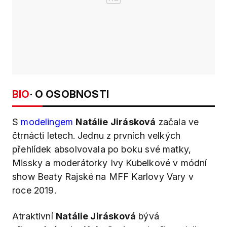
BIO
· O OSOBNOSTI
S
modelingem
Natálie Jirásková
začala ve
čtrnácti letech. Jednu z prvních velkých
přehlídek absolvovala po boku své matky,
Missky a moderátorky Ivy Kubelkové v módní
show Beaty Rajské na MFF Karlovy Vary v
roce 2019.
Atraktivní
Natálie Jirásková
bývá