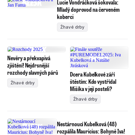
Lucie Vondráčková šokovala:
Mladý doprovod na červeném
koberci
Žhavé drby
Nevěry a překvapivá
zjištění! Nejdrsnější
rozchody slavných párů
Dcera Kubelkové září
štěstím: Kdo vystřídal
Žhavé drby
Mišíka v její posteli?
Žhavé drby
Nestárnoucí Kubelková (48)
rozpálila Mauricius: Bohyně Iva!