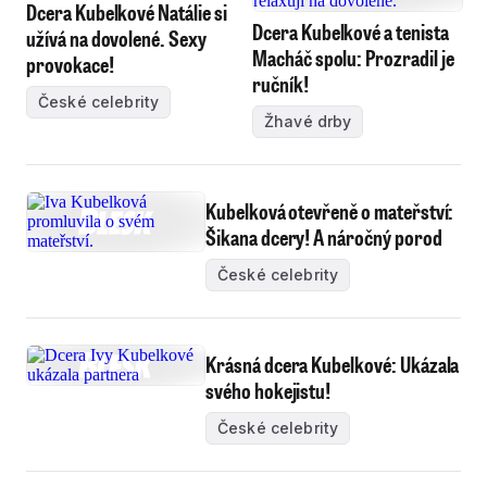
Dcera Kubelkové Natálie si
Dcera Kubelkové a tenista
užívá na dovolené. Sexy
Macháč spolu: Prozradil je
provokace!
ručník!
České celebrity
Žhavé drby
Kubelková otevřeně o mateřství:
Šikana dcery! A náročný porod
České celebrity
Krásná dcera Kubelkové: Ukázala
svého hokejistu!
České celebrity