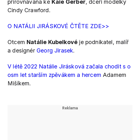
přirovnávána ke
Kaie Gerber
, dceři modelky
Cindy Crawford.
O NATÁLII JIRÁSKOVÉ ČTĚTE ZDE>>
Otcem
Natálie Kubelkové
je podnikatel, malíř
a designér
Georg Jirasek
.
V létě 2022 Natálie Jirásková začala chodit s o
osm let starším zpěvákem a hercem
Adamem
Mišíkem.