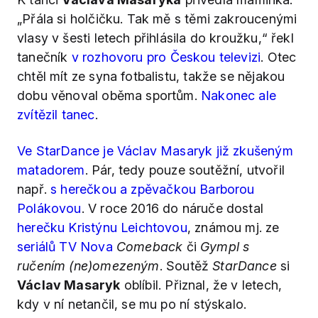
„Přála si holčičku. Tak mě s těmi zakroucenými
vlasy v šesti letech přihlásila do kroužku,“ řekl
tanečník
v rozhovoru pro Českou televizi
. Otec
chtěl mít ze syna fotbalistu, takže se nějakou
dobu věnoval oběma sportům.
Nakonec ale
zvítězil tanec
.
Ve StarDance je Václav Masaryk již zkušeným
matadorem
. Pár, tedy pouze soutěžní, utvořil
např.
s herečkou a zpěvačkou Barborou
Polákovou
. V roce 2016 do náruče dostal
herečku Kristýnu Leichtovou
, známou mj. ze
seriálů TV Nova
Comeback
či
Gympl s
ručením (ne)omezeným
. Soutěž
StarDance
si
Václav Masaryk
oblíbil. Přiznal, že v letech,
kdy v ní netančil, se mu po ní stýskalo.