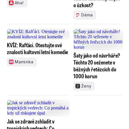
Aha!
o úzkost?
Dáma
KVÍZ: Rafťáci. Otestujte své
znalosti kultovní letní komedie
Šaty jako od návrháře?
Těchto 20 seženete v
Maminka
běžných řetězcích do
1000 korun
Ženy
Jak se zdravě zchladit v
tropických vedrech: Co