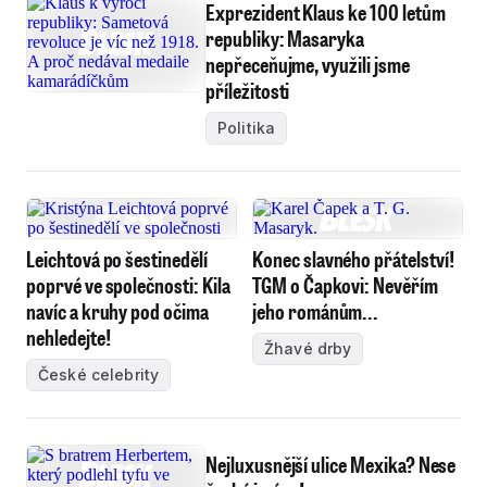
Exprezident Klaus ke 100 letům
republiky: Masaryka
nepřeceňujme, využili jsme
příležitosti
Politika
Leichtová po šestinedělí
Konec slavného přátelství!
poprvé ve společnosti: Kila
TGM o Čapkovi: Nevěřím
navíc a kruhy pod očima
jeho románům...
nehledejte!
Žhavé drby
České celebrity
Nejluxusnější ulice Mexika? Nese