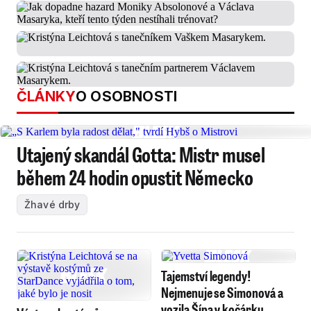
ČLÁNKY
O OSOBNOSTI
Utajený skandál Gotta: Mistr musel
během 24 hodin opustit Německo
Žhavé drby
Tajemství legendy!
Nejmenuje se Simonová a
vozila Šípa v kočárku