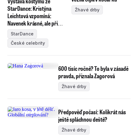
Výstava kostýmů ze
StarDance: Kristýna
Žhavé drby
Leichtová vzpomíná:
Navenek krásné, ale při
nošení...
StarDance
České celebrity
600 tisíc ročně? To byla v zásadě
pravda, přiznala Zagorová
Žhavé drby
Předpověď počasí: Kolikrát nás
ještě spláchnou deště?
Žhavé drby