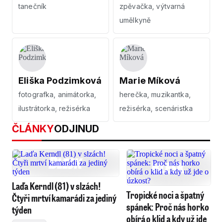
tanečník
zpěvačka, výtvarná
umělkyně
Eliška Podzimková
Marie Míková
fotografka, animátorka,
herečka, muzikantka,
ilustrátorka, režisérka
režisérka, scenáristka
ČLÁNKY
ODJINUD
Laďa Kerndl (81) v slzách!
Tropické noci a špatný
Čtyři mrtví kamarádi za jediný
spánek: Proč nás horko
týden
obírá o klid a kdy už jde