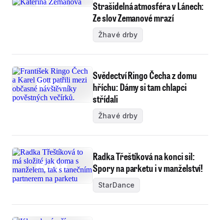
Strašidelná atmosféra v Lánech:
Ze slov Zemanové mrazí
Žhavé drby
Svědectví Ringo Čecha z domu
hříchu: Dámy si tam chlapci
střídali
Žhavé drby
Radka Třeštíková na konci sil:
Spory na parketu i v manželství!
StarDance