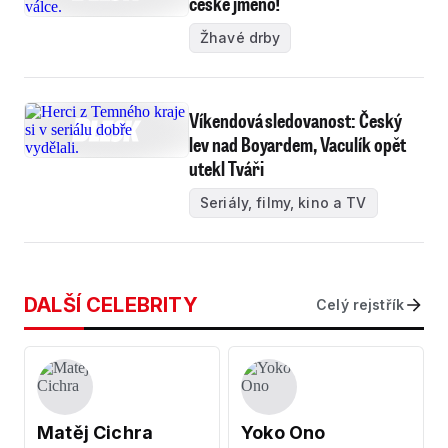
české jméno!
Žhavé drby
Víkendová sledovanost: Český
lev nad Boyardem, Vaculík opět
utekl Tváři
Seriály, filmy, kino a TV
DALŠÍ CELEBRITY
Celý rejstřík
Matěj Cichra
Yoko Ono