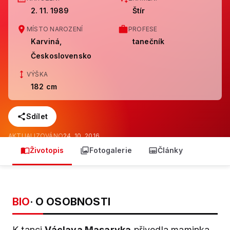
2. 11. 1989
Štír
MÍSTO NAROZENÍ
PROFESE
Karviná,
tanečník
Československo
VÝŠKA
182 cm
Sdílet
AKTUALIZOVÁNO
24. 10. 2016
Životopis
Fotogalerie
Články
BIO
· O OSOBNOSTI
K tanci
Václava Masaryka
přivedla maminka.