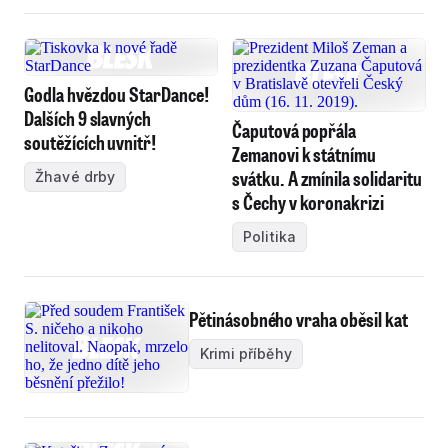
Godla hvězdou StarDance!
Dalších 9 slavných
Čaputová popřála
soutěžících uvnitř!
Zemanovi k státnímu
svátku. A zmínila solidaritu
Žhavé drby
s Čechy v koronakrizi
Politika
Pětinásobného vraha oběsil kat
Krimi příběhy