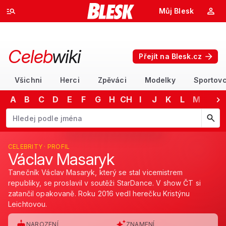
Můj Blesk
Celeb
wiki
Přejít na Blesk.cz
Všichni
Herci
Zpěváci
Modelky
Sportovc
A
B
C
D
E
F
G
H
CH
I
J
K
L
M
N
Začněte psát jméno. Šipkami dolů a nahoru procházejte návrhy, kláv
CELEBRITY · PROFIL
Václav Masaryk
Tanečník Václav Masaryk, který se stal vicemistrem
republiky, se proslavil v soutěži StarDance. V show ČT si
zatančil opakovaně. Roku 2016 vedl herečku Kristýnu
Leichtovou.
NAROZENÍ
ZNAMENÍ